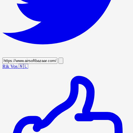
Rik Vos
🇳🇱