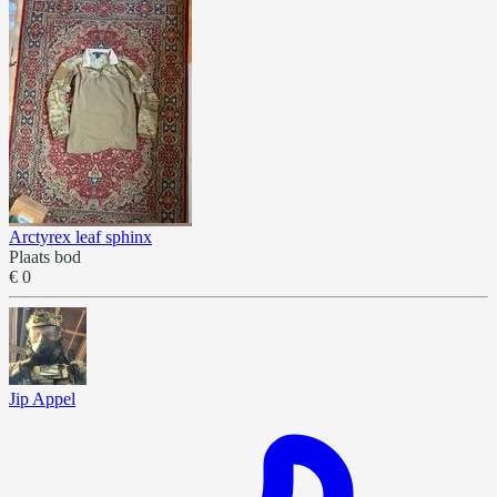
Arctyrex leaf sphinx
Plaats bod
€ 0
Jip Appel