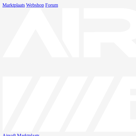
Marktplaats
Webshop
Forum
Airsoft
Marktplaats