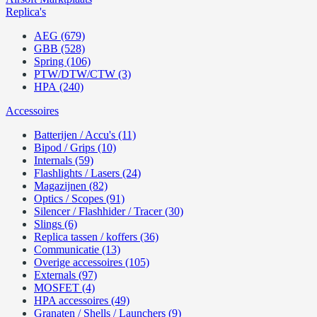
Replica's
AEG (679)
GBB (528)
Spring (106)
PTW/DTW/CTW (3)
HPA (240)
Accessoires
Batterijen / Accu's (11)
Bipod / Grips (10)
Internals (59)
Flashlights / Lasers (24)
Magazijnen (82)
Optics / Scopes (91)
Silencer / Flashhider / Tracer (30)
Slings (6)
Replica tassen / koffers (36)
Communicatie (13)
Overige accessoires (105)
Externals (97)
MOSFET (4)
HPA accessoires (49)
Granaten / Shells / Launchers (9)