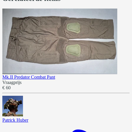
Mk.II Predator Combat Pant
Vraagprijs
€ 60
Patrick Huber