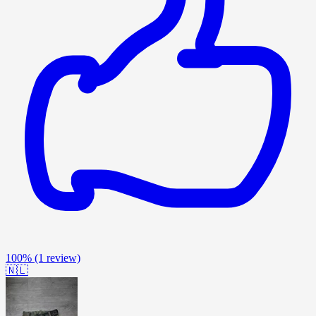
100%
(1 review)
🇳🇱