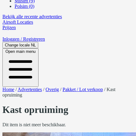
Milsim (9)
Polsim (0)
Bekijk alle recente advertenties
Airsoft
Locaties
Prijzen
Inloggen
/ Registreren
Change locale
NL
Open main menu
Home
/
Advertenties
/
Overig
/
Pakket / Lot verkoop
/
Kast
opruiming
Kast opruiming
Dit item is niet meer beschikbaar.