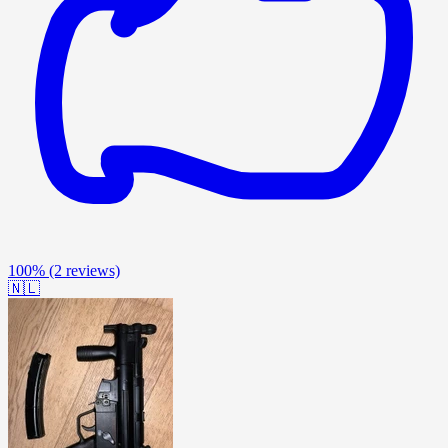
100%
(2 reviews)
🇳🇱