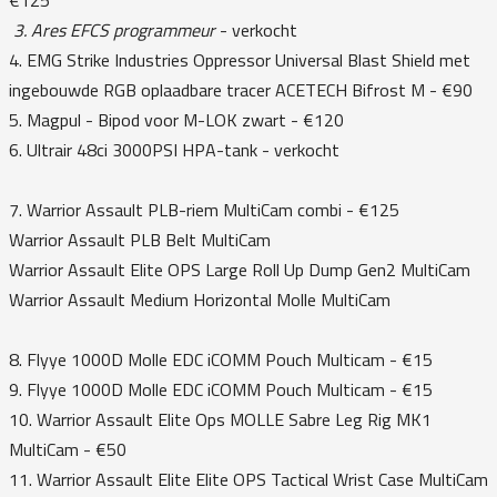
3. Ares EFCS programmeur
- verkocht
4. EMG Strike Industries Oppressor Universal Blast Shield met
ingebouwde RGB oplaadbare tracer ACETECH Bifrost M - €90
5. Magpul - Bipod voor M-LOK zwart - €120
6. Ultrair 48ci 3000PSI HPA-tank - verkocht
7. Warrior Assault PLB-riem MultiCam combi - €125
Warrior Assault PLB Belt MultiCam
Warrior Assault Elite OPS Large Roll Up Dump Gen2 MultiCam
Warrior Assault Medium Horizontal Molle MultiCam
8. Flyye 1000D Molle EDC iCOMM Pouch Multicam - €15
9. Flyye 1000D Molle EDC iCOMM Pouch Multicam - €15
10. Warrior Assault Elite Ops MOLLE Sabre Leg Rig MK1
MultiCam - €50
11. Warrior Assault Elite Elite OPS Tactical Wrist Case MultiCam