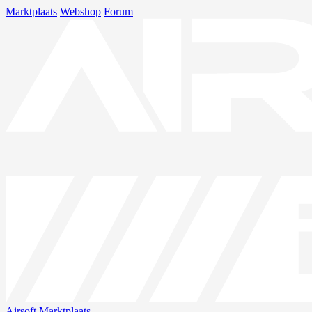
Marktplaats
Webshop
Forum
Airsoft
Marktplaats