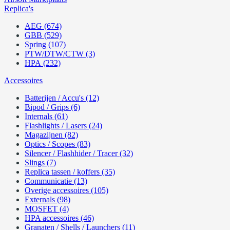
Replica's
AEG (674)
GBB (529)
Spring (107)
PTW/DTW/CTW (3)
HPA (232)
Accessoires
Batterijen / Accu's (12)
Bipod / Grips (6)
Internals (61)
Flashlights / Lasers (24)
Magazijnen (82)
Optics / Scopes (83)
Silencer / Flashhider / Tracer (32)
Slings (7)
Replica tassen / koffers (35)
Communicatie (13)
Overige accessoires (105)
Externals (98)
MOSFET (4)
HPA accessoires (46)
Granaten / Shells / Launchers (11)