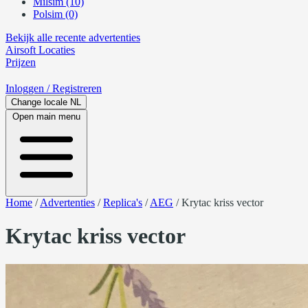
Milsim (10)
Polsim (0)
Bekijk alle recente advertenties
Airsoft
Locaties
Prijzen
Inloggen
/ Registreren
Change locale
NL
Open main menu
Home
/
Advertenties
/
Replica's
/
AEG
/
Krytac kriss vector
Krytac kriss vector