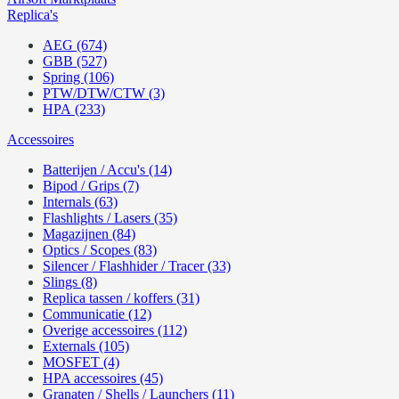
Replica's
AEG (674)
GBB (527)
Spring (106)
PTW/DTW/CTW (3)
HPA (233)
Accessoires
Batterijen / Accu's (14)
Bipod / Grips (7)
Internals (63)
Flashlights / Lasers (35)
Magazijnen (84)
Optics / Scopes (83)
Silencer / Flashhider / Tracer (33)
Slings (8)
Replica tassen / koffers (31)
Communicatie (12)
Overige accessoires (112)
Externals (105)
MOSFET (4)
HPA accessoires (45)
Granaten / Shells / Launchers (11)