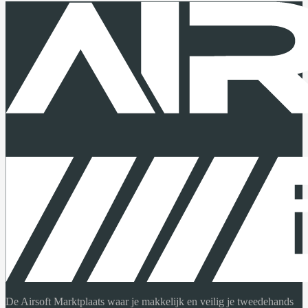
De Airsoft Marktplaats waar je makkelijk en veilig je tweedehands