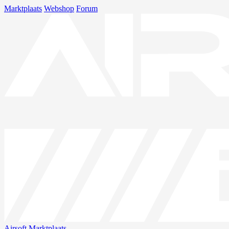
Marktplaats
Webshop
Forum
Airsoft
Marktplaats