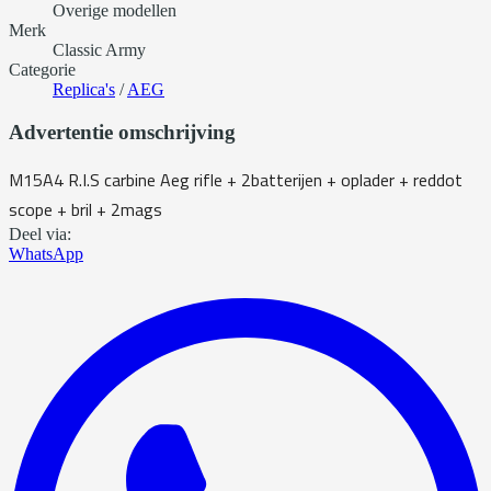
Overige modellen
Merk
Classic Army
Categorie
Replica's
/
AEG
Advertentie omschrijving
M15A4 R.I.S carbine Aeg rifle + 2batterijen + oplader + reddot
scope + bril + 2mags
Deel via:
WhatsApp