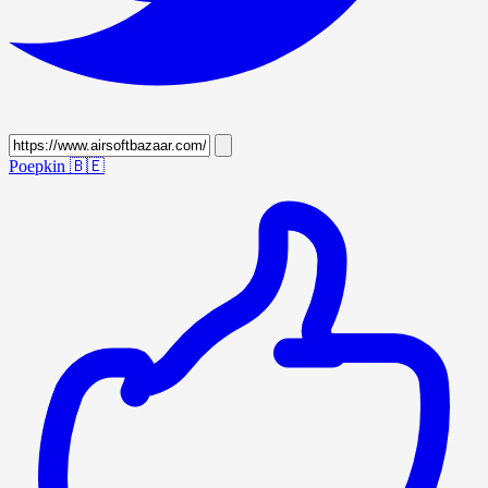
Poepkin
🇧🇪