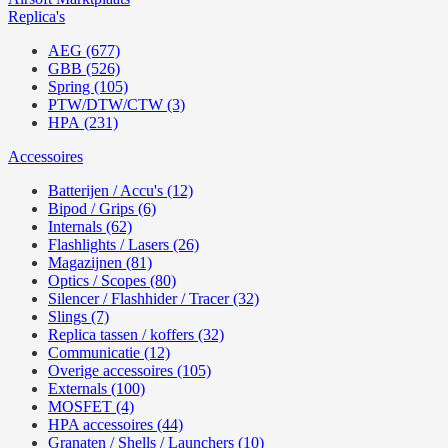
Replica's
AEG (677)
GBB (526)
Spring (105)
PTW/DTW/CTW (3)
HPA (231)
Accessoires
Batterijen / Accu's (12)
Bipod / Grips (6)
Internals (62)
Flashlights / Lasers (26)
Magazijnen (81)
Optics / Scopes (80)
Silencer / Flashhider / Tracer (32)
Slings (7)
Replica tassen / koffers (32)
Communicatie (12)
Overige accessoires (105)
Externals (100)
MOSFET (4)
HPA accessoires (44)
Granaten / Shells / Launchers (10)