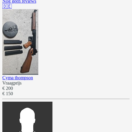
Nog geen reviews
🇩🇪
Cyma thompson
Vraagprijs
€ 200
€ 150