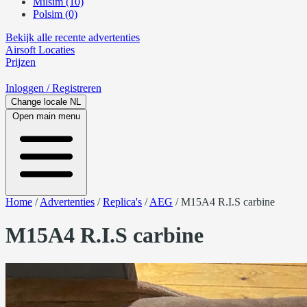
Milsim (10)
Polsim (0)
Bekijk alle recente advertenties
Airsoft
Locaties
Prijzen
Inloggen
/ Registreren
Change locale
NL
Open main menu
Home
/
Advertenties
/
Replica's
/
AEG
/
M15A4 R.I.S carbine
M15A4 R.I.S carbine