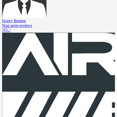
Ivorey Benton
Nog geen reviews
🇳🇱