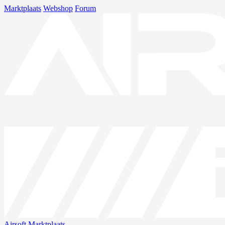
Marktplaats
Webshop
Forum
Airsoft
Marktplaats