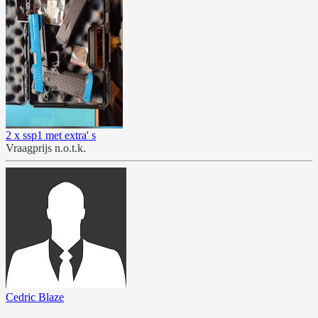
2 x ssp1 met extra' s
Vraagprijs n.o.t.k.
Cedric Blaze