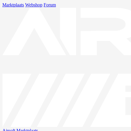
Marktplaats
Webshop
Forum
Airsoft
Marktplaats