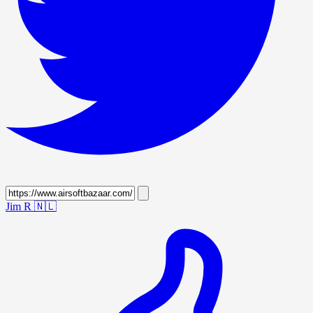
Jim R
🇳🇱