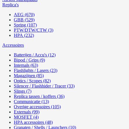
Replica's
AEG (670)
GBB (529)
Spring (107)
PTW/DTW/CTW (3)
HPA (232)
Accessoires
Batterijen / Accu's (12)
Bipod / Grips (9)
Internals (63)
Flashlights / Lasers (23)
Magazijnen (85)
Optics / Scopes (82)
Silencer / Flashhider / Tracer (33)
Slings (7)
Replica tassen / koffers (36)
Communicatie (13)
Overige accessoires (105)
Externals (99)
MOSFET (4)
HPA accessoires (48)
Granaten / Shells / Launchers (10)