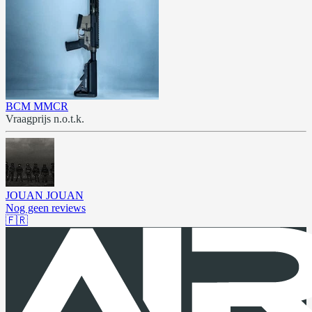
BCM MMCR
Vraagprijs n.o.t.k.
JOUAN JOUAN
Nog geen reviews
🇫🇷