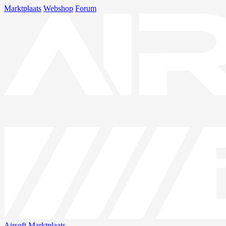
Marktplaats
Webshop
Forum
Airsoft
Marktplaats