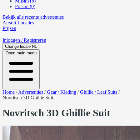
Milsim (8)
Polsim (0)
Bekijk alle recente advertenties
Airsoft
Locaties
Prijzen
Inloggen
/ Registreren
Change locale
NL
Open main menu
Home
/
Advertenties
/
Gear / Kleding
/
Ghillie / Leaf Suits
/
Novritsch 3D Ghillie Suit
Novritsch 3D Ghillie Suit