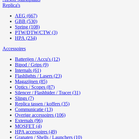
Replica's
AEG (667)
GBB (530)
Spring (108)
PTW/DTW/CTW (3)
HPA (234)
Accessoires
Batterijen / Accu's (12)
Bipod / Grips (9)
Internals (61)
Flashlights / Lasers (23)
Magazijnen (85)
Optics / Scopes (87)
Silencer / Flashhider / Tracer (31)
Slings (7)
Replica tassen / koffers (35)
Communicatie (13)
Overige accessoires (106)
Externals (96)
MOSFET (4)
HPA accessoires (49)
Granaten / Shells / Launchers (10)