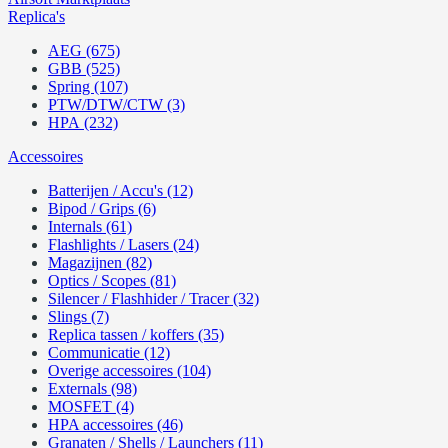
Replica's
AEG (675)
GBB (525)
Spring (107)
PTW/DTW/CTW (3)
HPA (232)
Accessoires
Batterijen / Accu's (12)
Bipod / Grips (6)
Internals (61)
Flashlights / Lasers (24)
Magazijnen (82)
Optics / Scopes (81)
Silencer / Flashhider / Tracer (32)
Slings (7)
Replica tassen / koffers (35)
Communicatie (12)
Overige accessoires (104)
Externals (98)
MOSFET (4)
HPA accessoires (46)
Granaten / Shells / Launchers (11)