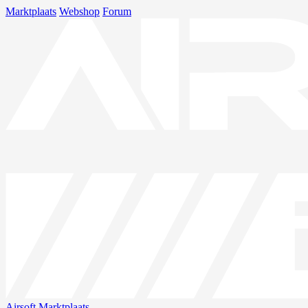
Marktplaats
Webshop
Forum
Airsoft
Marktplaats