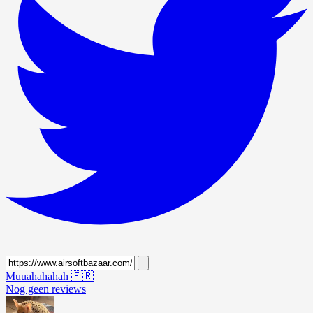
Muuahahahah
🇫🇷
Nog geen reviews