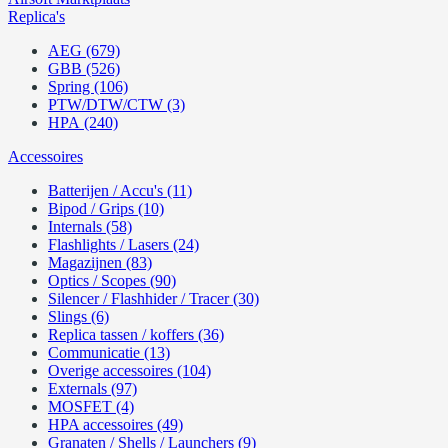
Replica's
AEG (679)
GBB (526)
Spring (106)
PTW/DTW/CTW (3)
HPA (240)
Accessoires
Batterijen / Accu's (11)
Bipod / Grips (10)
Internals (58)
Flashlights / Lasers (24)
Magazijnen (83)
Optics / Scopes (90)
Silencer / Flashhider / Tracer (30)
Slings (6)
Replica tassen / koffers (36)
Communicatie (13)
Overige accessoires (104)
Externals (97)
MOSFET (4)
HPA accessoires (49)
Granaten / Shells / Launchers (9)