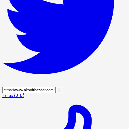
Lorax
🇧🇪