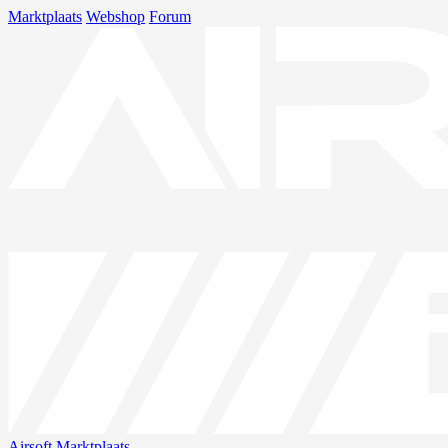
Marktplaats
Webshop
Forum
Airsoft
Marktplaats