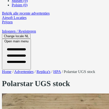
Milsim (9)
Polsim (0)
Bekijk alle recente advertenties
Airsoft
Locaties
Prijzen
Inloggen
/ Registreren
Change locale
NL
Open main menu
Home
/
Advertenties
/
Replica's
/
HPA
/
Polarstar UGS stock
Polarstar UGS stock