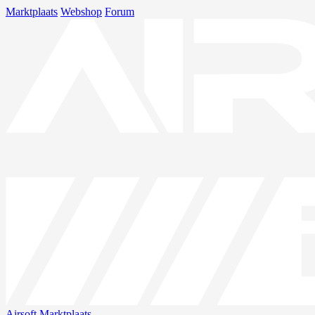
Marktplaats
Webshop
Forum
Airsoft
Marktplaats