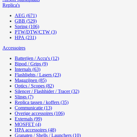
Replica's
AEG (671)
GBB (529)
Spring (106)
PTW/DTW/CTW (3)
HPA (231)
Accessoires
Batterijen / Accu's (12)
Bipod / Grips (9)
Internals (63)
Flashlights / Lasers (23)
Magazijnen (85)
Optics / Scopes (82)
Silencer / Flashhider / Tracer (32)
Slings (7)
Replica tassen / koffers (35)
Communicatie (13)
Overige accessoires (106)
Externals (99)
MOSFET (4)
HPA accessoires (48)
Granaten / Shells / Launchers (10)