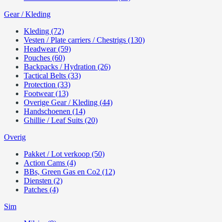
Gear / Kleding
Kleding (72)
Vesten / Plate carriers / Chestrigs (130)
Headwear (59)
Pouches (60)
Backpacks / Hydration (26)
Tactical Belts (33)
Protection (33)
Footwear (13)
Overige Gear / Kleding (44)
Handschoenen (14)
Ghillie / Leaf Suits (20)
Overig
Pakket / Lot verkoop (50)
Action Cams (4)
BBs, Green Gas en Co2 (12)
Diensten (2)
Patches (4)
Sim