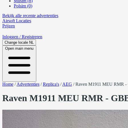
Milsim (8)
Polsim (0)
Bekijk alle recente advertenties
Airsoft
Locaties
Prijzen
Inloggen
/ Registreren
Change locale
NL
Open main menu
Home
/
Advertenties
/
Replica's
/
AEG
/
Raven M1911 MEU RMR 
Raven M1911 MEU RMR - GB