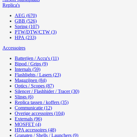
Replica's
AEG (670)
GBB (526)
Spring (107)
PTW/DTW/CTW (3)
HPA (233)
Accessoires
Batterijen / Accu's (11)
Bipod / Grips (9)
Internals (59)
Flashlights / Lasers (23)
Magazijnen (84)
Optics / Scopes (87)
Silencer / Flashhider / Tracer (30)
Slings (6)
Replica tassen / koffers (35)
Communicatie (12)
Overige accessoires (104)
Externals (96)
MOSFET (4)
HPA accessoires (48)
Granaten / Shells / Launchers (9)