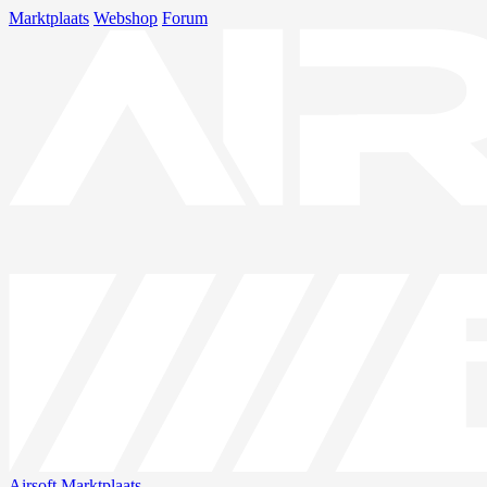
Marktplaats
Webshop
Forum
Airsoft
Marktplaats