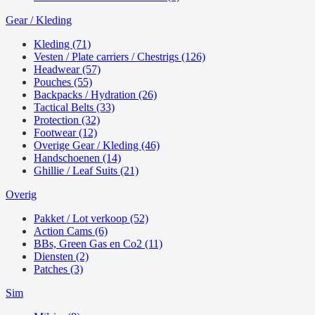
Gear / Kleding
Kleding (71)
Vesten / Plate carriers / Chestrigs (126)
Headwear (57)
Pouches (55)
Backpacks / Hydration (26)
Tactical Belts (33)
Protection (32)
Footwear (12)
Overige Gear / Kleding (46)
Handschoenen (14)
Ghillie / Leaf Suits (21)
Overig
Pakket / Lot verkoop (52)
Action Cams (6)
BBs, Green Gas en Co2 (11)
Diensten (2)
Patches (3)
Sim