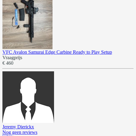
VFC Avalon Samurai Edge Carbine Ready to Play Setup
Vraagprijs
€ 460
Jeremy Dierickx
Nog geen reviews