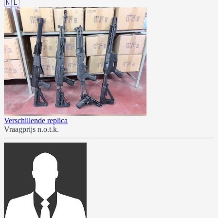
🇳🇱
Verschillende replica
Vraagprijs n.o.t.k.