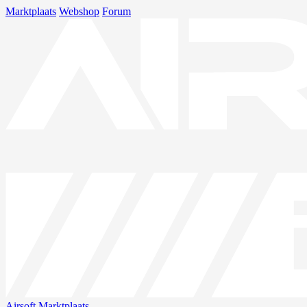
Marktplaats
Webshop
Forum
Airsoft
Marktplaats