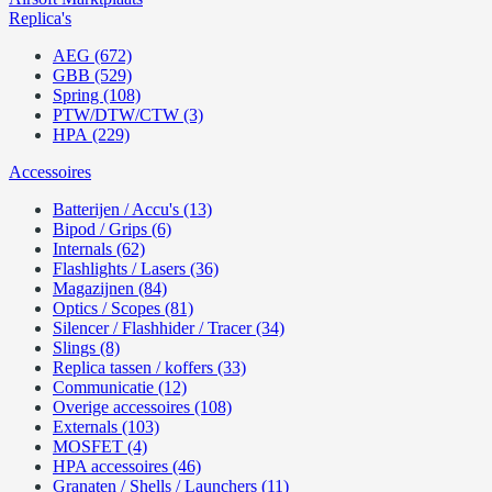
Replica's
AEG (672)
GBB (529)
Spring (108)
PTW/DTW/CTW (3)
HPA (229)
Accessoires
Batterijen / Accu's (13)
Bipod / Grips (6)
Internals (62)
Flashlights / Lasers (36)
Magazijnen (84)
Optics / Scopes (81)
Silencer / Flashhider / Tracer (34)
Slings (8)
Replica tassen / koffers (33)
Communicatie (12)
Overige accessoires (108)
Externals (103)
MOSFET (4)
HPA accessoires (46)
Granaten / Shells / Launchers (11)