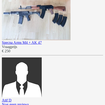
Specna Arms M4 + AK 47
Vraagprijs
€ 250
Atif D
Nog geen reviews