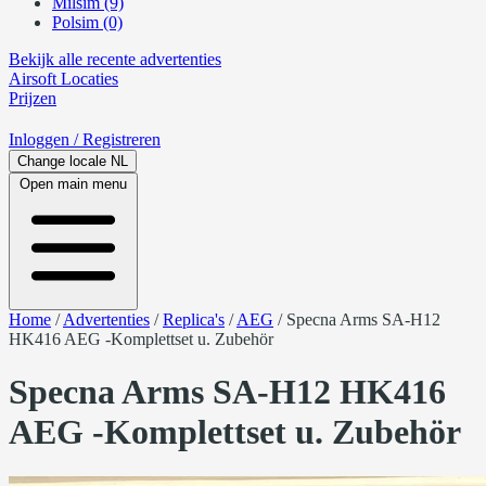
Milsim (9)
Polsim (0)
Bekijk alle recente advertenties
Airsoft
Locaties
Prijzen
Inloggen
/ Registreren
Change locale
NL
Open main menu
Home
/
Advertenties
/
Replica's
/
AEG
/
Specna Arms SA-H12
HK416 AEG -Komplettset u. Zubehör
Specna Arms SA-H12 HK416
AEG -Komplettset u. Zubehör