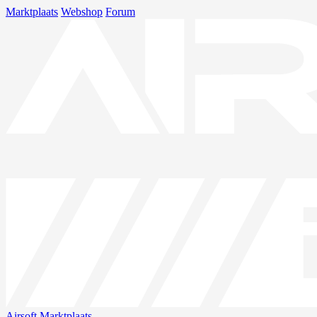
Marktplaats
Webshop
Forum
Airsoft
Marktplaats