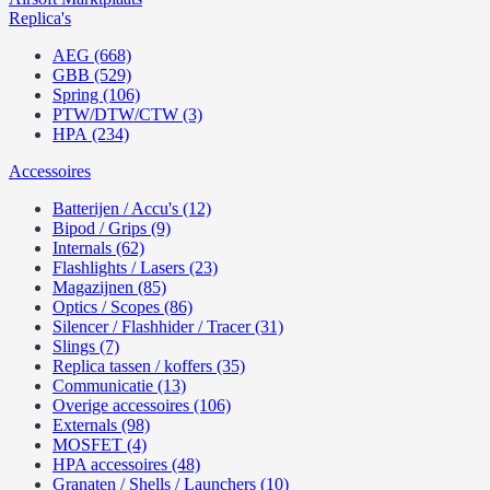
Replica's
AEG (668)
GBB (529)
Spring (106)
PTW/DTW/CTW (3)
HPA (234)
Accessoires
Batterijen / Accu's (12)
Bipod / Grips (9)
Internals (62)
Flashlights / Lasers (23)
Magazijnen (85)
Optics / Scopes (86)
Silencer / Flashhider / Tracer (31)
Slings (7)
Replica tassen / koffers (35)
Communicatie (13)
Overige accessoires (106)
Externals (98)
MOSFET (4)
HPA accessoires (48)
Granaten / Shells / Launchers (10)