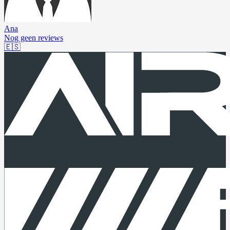
Ana
Nog geen reviews
🇪🇸