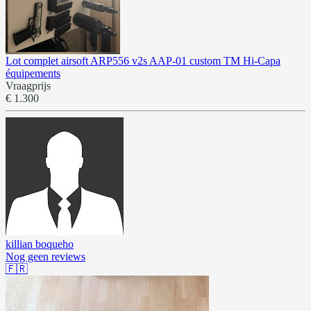
Lot complet airsoft ARP556 v2s AAP-01 custom TM Hi-Capa
équipements
Vraagprijs
€ 1.300
killian boqueho
Nog geen reviews
🇫🇷