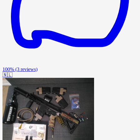
100%
(3 reviews)
🇳🇱