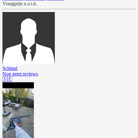
Vraagprijs n.o.t.k.
Schmul
Nog geen reviews
🇩🇪