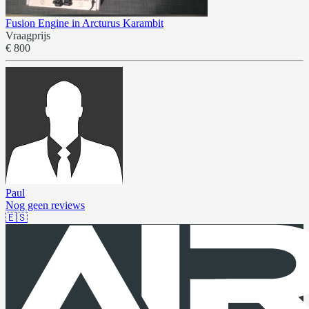
Fusion Engine in Arcturus Karambit
Vraagprijs
€ 800
Paul
Nog geen reviews
🇪🇸