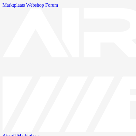
Marktplaats
Webshop
Forum
Airsoft
Marktplaats