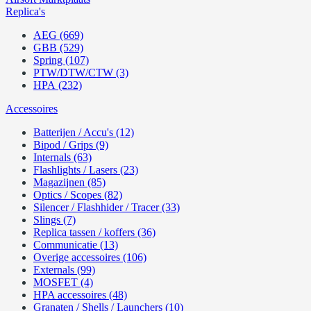
Replica's
AEG (669)
GBB (529)
Spring (107)
PTW/DTW/CTW (3)
HPA (232)
Accessoires
Batterijen / Accu's (12)
Bipod / Grips (9)
Internals (63)
Flashlights / Lasers (23)
Magazijnen (85)
Optics / Scopes (82)
Silencer / Flashhider / Tracer (33)
Slings (7)
Replica tassen / koffers (36)
Communicatie (13)
Overige accessoires (106)
Externals (99)
MOSFET (4)
HPA accessoires (48)
Granaten / Shells / Launchers (10)