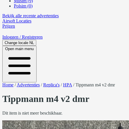
Milsim (9)
Polsim (0)
Bekijk alle recente advertenties
Airsoft
Locaties
Prijzen
Inloggen
/ Registreren
Change locale
NL
Open main menu
Home
/
Advertenties
/
Replica's
/
HPA
/
Tippmann m4 v2 dmr
Tippmann m4 v2 dmr
Dit item is niet meer beschikbaar.