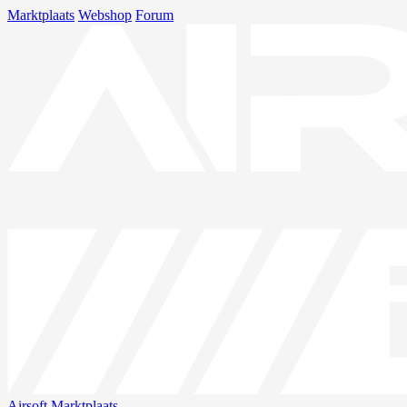
Marktplaats
Webshop
Forum
Airsoft
Marktplaats