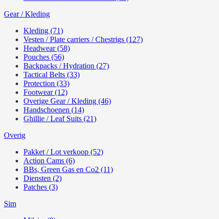
Gear / Kleding
Kleding (71)
Vesten / Plate carriers / Chestrigs (127)
Headwear (58)
Pouches (56)
Backpacks / Hydration (27)
Tactical Belts (33)
Protection (33)
Footwear (12)
Overige Gear / Kleding (46)
Handschoenen (14)
Ghillie / Leaf Suits (21)
Overig
Pakket / Lot verkoop (52)
Action Cams (6)
BBs, Green Gas en Co2 (11)
Diensten (2)
Patches (3)
Sim