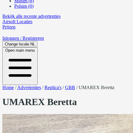
Milsim (8)
Polsim (0)
Bekijk alle recente advertenties
Airsoft
Locaties
Prijzen
Inloggen
/ Registreren
Change locale
NL
Open main menu
Home
/
Advertenties
/
Replica's
/
GBB
/
UMAREX Beretta
UMAREX Beretta