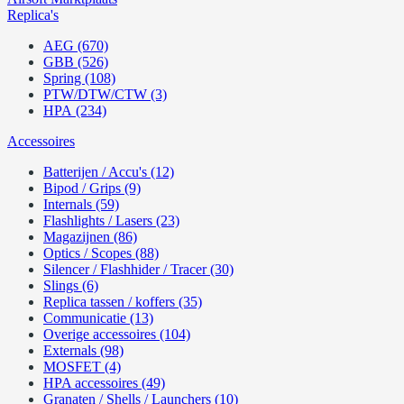
Replica's
AEG (670)
GBB (526)
Spring (108)
PTW/DTW/CTW (3)
HPA (234)
Accessoires
Batterijen / Accu's (12)
Bipod / Grips (9)
Internals (59)
Flashlights / Lasers (23)
Magazijnen (86)
Optics / Scopes (88)
Silencer / Flashhider / Tracer (30)
Slings (6)
Replica tassen / koffers (35)
Communicatie (13)
Overige accessoires (104)
Externals (98)
MOSFET (4)
HPA accessoires (49)
Granaten / Shells / Launchers (10)