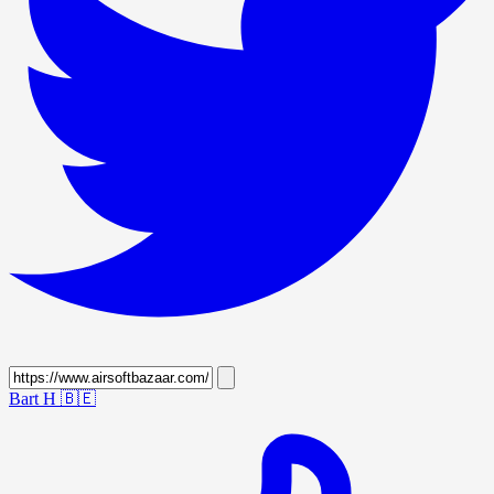
Bart H
🇧🇪