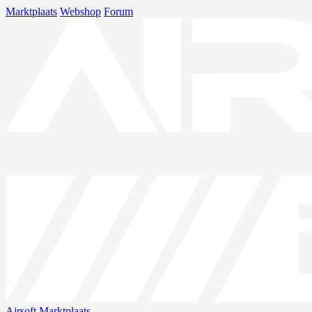
Marktplaats
Webshop
Forum
Airsoft
Marktplaats