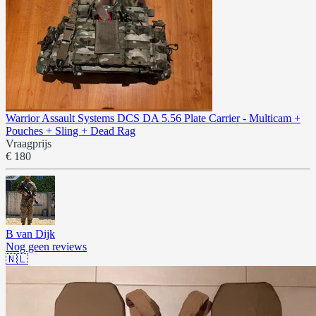
Warrior Assault Systems DCS DA 5.56 Plate Carrier - Multicam +
Pouches + Sling + Dead Rag
Vraagprijs
€ 180
B van Dijk
Nog geen reviews
🇳🇱