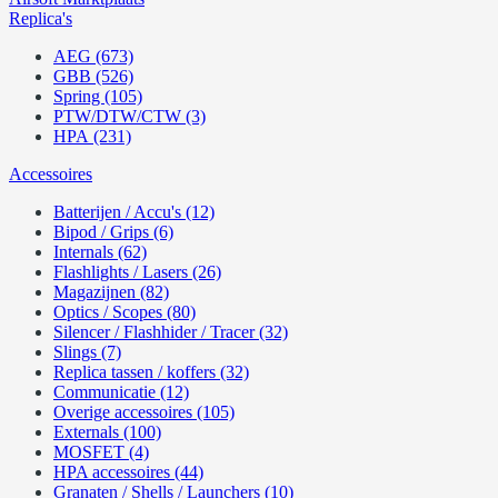
Replica's
AEG (673)
GBB (526)
Spring (105)
PTW/DTW/CTW (3)
HPA (231)
Accessoires
Batterijen / Accu's (12)
Bipod / Grips (6)
Internals (62)
Flashlights / Lasers (26)
Magazijnen (82)
Optics / Scopes (80)
Silencer / Flashhider / Tracer (32)
Slings (7)
Replica tassen / koffers (32)
Communicatie (12)
Overige accessoires (105)
Externals (100)
MOSFET (4)
HPA accessoires (44)
Granaten / Shells / Launchers (10)