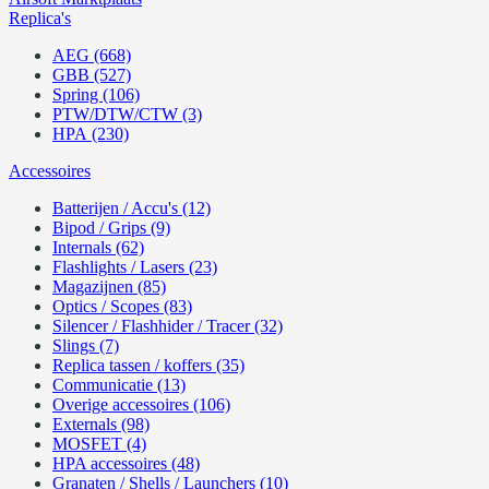
Replica's
AEG (668)
GBB (527)
Spring (106)
PTW/DTW/CTW (3)
HPA (230)
Accessoires
Batterijen / Accu's (12)
Bipod / Grips (9)
Internals (62)
Flashlights / Lasers (23)
Magazijnen (85)
Optics / Scopes (83)
Silencer / Flashhider / Tracer (32)
Slings (7)
Replica tassen / koffers (35)
Communicatie (13)
Overige accessoires (106)
Externals (98)
MOSFET (4)
HPA accessoires (48)
Granaten / Shells / Launchers (10)