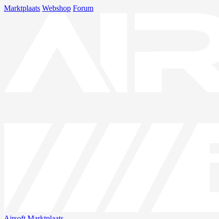
Marktplaats
Webshop
Forum
Airsoft
Marktplaats