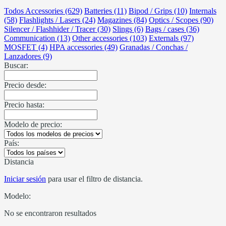
Todos Accessories (629)
Batteries (11)
Bipod / Grips (10)
Internals
(58)
Flashlights / Lasers (24)
Magazines (84)
Optics / Scopes (90)
Silencer / Flashhider / Tracer (30)
Slings (6)
Bags / cases (36)
Communication (13)
Other accessories (103)
Externals (97)
MOSFET (4)
HPA accessories (49)
Granadas / Conchas /
Lanzadores (9)
Buscar:
Precio desde:
Precio hasta:
Modelo de precio:
País:
Distancia
Iniciar sesión
para usar el filtro de distancia.
Modelo:
No se encontraron resultados