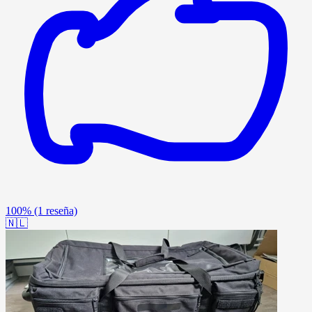
100%
(1 reseña)
🇳🇱