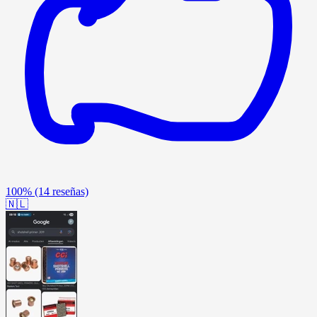
100%
(14 reseñas)
🇳🇱