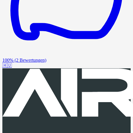
100%
(2 Bewertungen)
🇭🇺