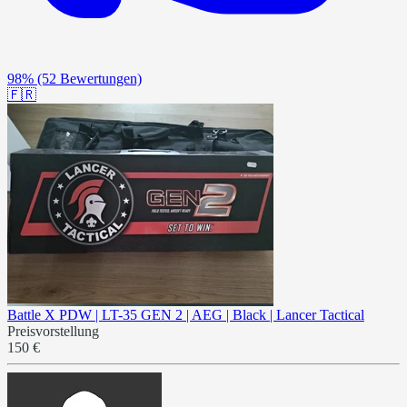
98%
(52 Bewertungen)
🇫🇷
Battle X PDW | LT-35 GEN 2 | AEG | Black | Lancer Tactical
Preisvorstellung
150 €