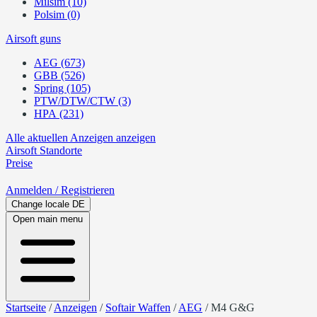
Milsim (10)
Polsim (0)
Airsoft guns
AEG (673)
GBB (526)
Spring (105)
PTW/DTW/CTW (3)
HPA (231)
Alle aktuellen Anzeigen anzeigen
Airsoft
Standorte
Preise
Anmelden
/ Registrieren
Change locale
DE
Open main menu
Startseite
/
Anzeigen
/
Softair Waffen
/
AEG
/
M4 G&G