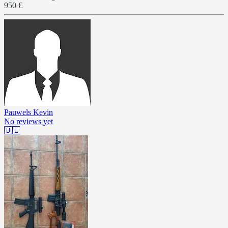
950 €
Pauwels Kevin
No reviews yet
🇧🇪