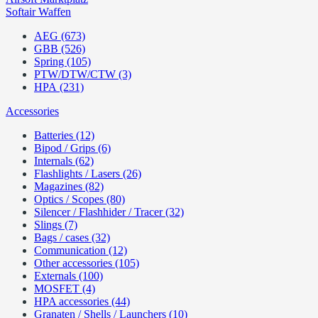
Softair Waffen
AEG (673)
GBB (526)
Spring (105)
PTW/DTW/CTW (3)
HPA (231)
Accessories
Batteries (12)
Bipod / Grips (6)
Internals (62)
Flashlights / Lasers (26)
Magazines (82)
Optics / Scopes (80)
Silencer / Flashhider / Tracer (32)
Slings (7)
Bags / cases (32)
Communication (12)
Other accessories (105)
Externals (100)
MOSFET (4)
HPA accessories (44)
Granaten / Shells / Launchers (10)