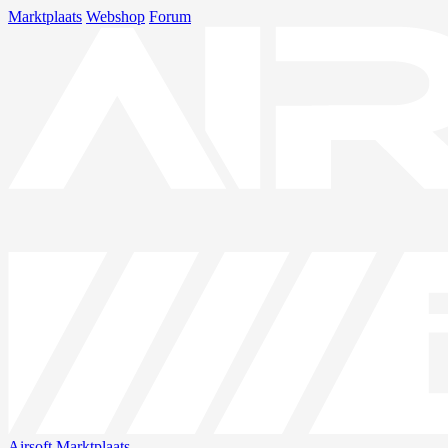
Marktplaats
Webshop
Forum
Airsoft
Marktplaats