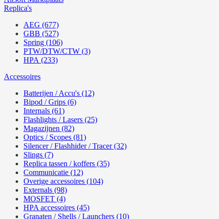
Replica's
AEG (677)
GBB (527)
Spring (106)
PTW/DTW/CTW (3)
HPA (233)
Accessoires
Batterijen / Accu's (12)
Bipod / Grips (6)
Internals (61)
Flashlights / Lasers (25)
Magazijnen (82)
Optics / Scopes (81)
Silencer / Flashhider / Tracer (32)
Slings (7)
Replica tassen / koffers (35)
Communicatie (12)
Overige accessoires (104)
Externals (98)
MOSFET (4)
HPA accessoires (45)
Granaten / Shells / Launchers (10)