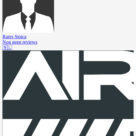
Rares Stoica
Nog geen reviews
🇳🇱