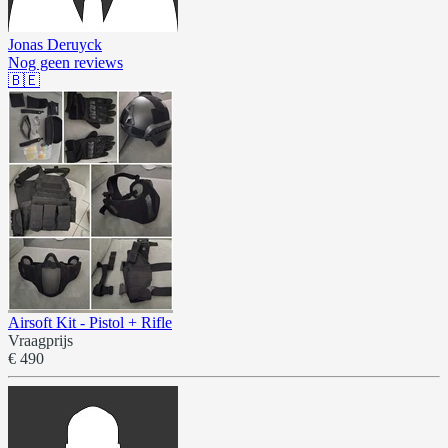
Jonas Deruyck
Nog geen reviews
🇧🇪
Airsoft Kit - Pistol + Rifle
Vraagprijs
€ 490