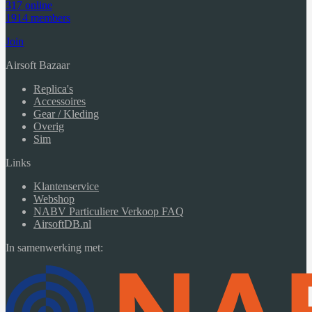
317 online
1914 members
Join
Airsoft Bazaar
Replica's
Accessoires
Gear / Kleding
Overig
Sim
Links
Klantenservice
Webshop
NABV Particuliere Verkoop FAQ
AirsoftDB.nl
In samenwerking met: