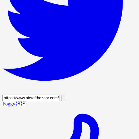
Foggy
🇧🇪