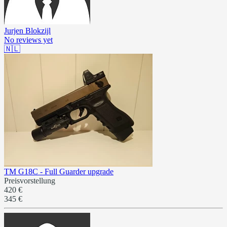
Jurjen Blokzijl
No reviews yet
🇳🇱
TM G18C - Full Guarder upgrade
Preisvorstellung
420 €
345 €