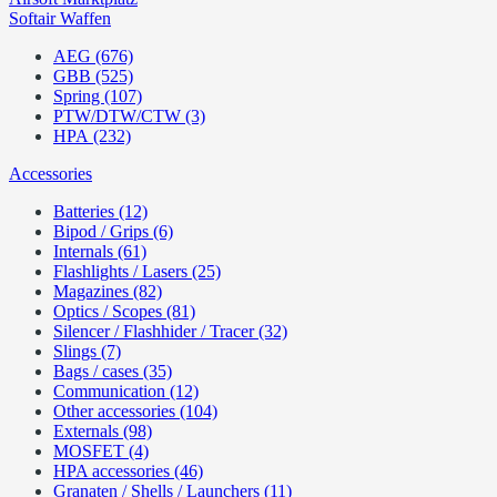
Softair Waffen
AEG (676)
GBB (525)
Spring (107)
PTW/DTW/CTW (3)
HPA (232)
Accessories
Batteries (12)
Bipod / Grips (6)
Internals (61)
Flashlights / Lasers (25)
Magazines (82)
Optics / Scopes (81)
Silencer / Flashhider / Tracer (32)
Slings (7)
Bags / cases (35)
Communication (12)
Other accessories (104)
Externals (98)
MOSFET (4)
HPA accessories (46)
Granaten / Shells / Launchers (11)