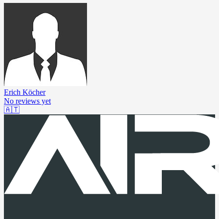
Erich Köcher
No reviews yet
🇦🇹