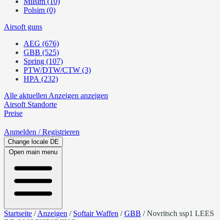
Milsim (10)
Polsim (0)
Airsoft guns
AEG (676)
GBB (525)
Spring (107)
PTW/DTW/CTW (3)
HPA (232)
Alle aktuellen Anzeigen anzeigen
Airsoft
Standorte
Preise
Anmelden
/ Registrieren
Change locale
DE
Open main menu
Startseite
/
Anzeigen
/
Softair Waffen
/
GBB
/
Novritsch ssp1 LEES