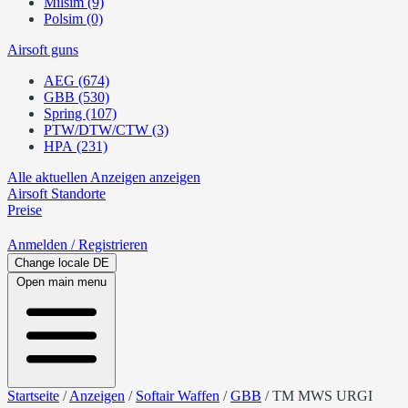
Milsim (9)
Polsim (0)
Airsoft guns
AEG (674)
GBB (530)
Spring (107)
PTW/DTW/CTW (3)
HPA (231)
Alle aktuellen Anzeigen anzeigen
Airsoft
Standorte
Preise
Anmelden
/ Registrieren
Change locale
DE
Open main menu
Startseite
/
Anzeigen
/
Softair Waffen
/
GBB
/
TM MWS URGI