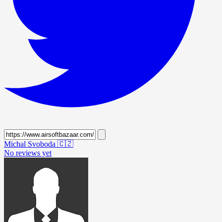
Michal Svoboda
🇨🇿
No reviews yet