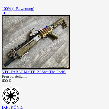
100%
(1 Bewertung)
🇧🇪
VFC FABARM STF12 "Shat Tha Fack"
Preisvorstellung
600 €
D.H. KÖNIG