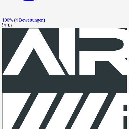
100%
(4 Bewertungen)
🇳🇱