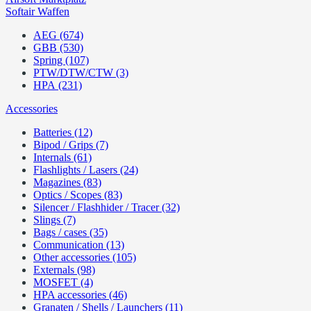
Softair Waffen
AEG (674)
GBB (530)
Spring (107)
PTW/DTW/CTW (3)
HPA (231)
Accessories
Batteries (12)
Bipod / Grips (7)
Internals (61)
Flashlights / Lasers (24)
Magazines (83)
Optics / Scopes (83)
Silencer / Flashhider / Tracer (32)
Slings (7)
Bags / cases (35)
Communication (13)
Other accessories (105)
Externals (98)
MOSFET (4)
HPA accessories (46)
Granaten / Shells / Launchers (11)