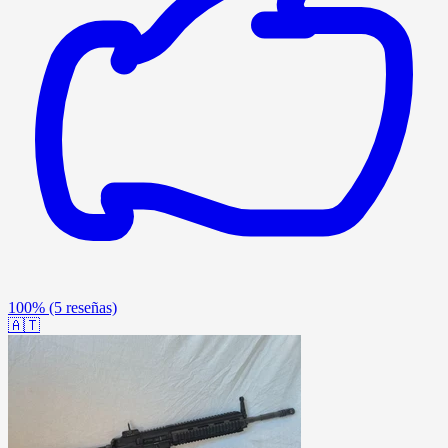
100%
(5 reseñas)
🇦🇹