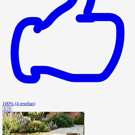
100%
(4 reseñas)
🇬🇷