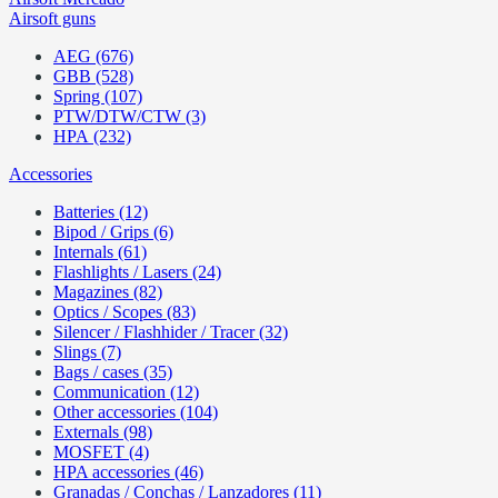
Airsoft guns
AEG (676)
GBB (528)
Spring (107)
PTW/DTW/CTW (3)
HPA (232)
Accessories
Batteries (12)
Bipod / Grips (6)
Internals (61)
Flashlights / Lasers (24)
Magazines (82)
Optics / Scopes (83)
Silencer / Flashhider / Tracer (32)
Slings (7)
Bags / cases (35)
Communication (12)
Other accessories (104)
Externals (98)
MOSFET (4)
HPA accessories (46)
Granadas / Conchas / Lanzadores (11)