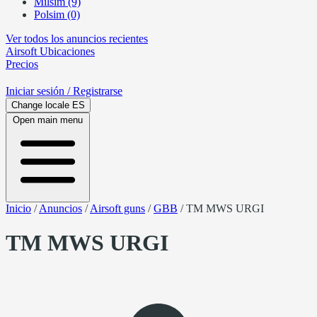
Milsim (9)
Polsim (0)
Ver todos los anuncios recientes
Airsoft
Ubicaciones
Precios
Iniciar sesión
/ Registrarse
Change locale
ES
Open main menu
Inicio
/
Anuncios
/
Airsoft guns
/
GBB
/
TM MWS URGI
TM MWS URGI