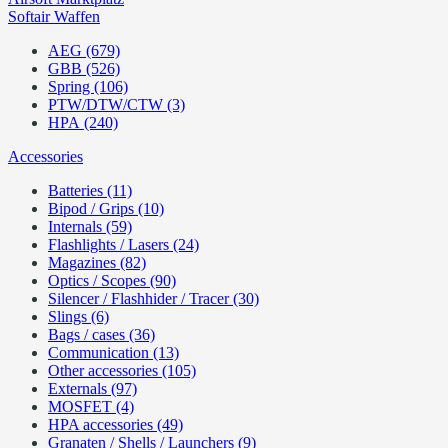
Softair Waffen
AEG (679)
GBB (526)
Spring (106)
PTW/DTW/CTW (3)
HPA (240)
Accessories
Batteries (11)
Bipod / Grips (10)
Internals (59)
Flashlights / Lasers (24)
Magazines (82)
Optics / Scopes (90)
Silencer / Flashhider / Tracer (30)
Slings (6)
Bags / cases (36)
Communication (13)
Other accessories (105)
Externals (97)
MOSFET (4)
HPA accessories (49)
Granaten / Shells / Launchers (9)