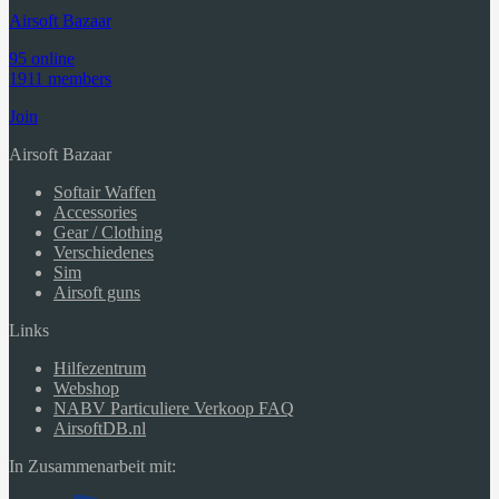
Airsoft Bazaar
95 online
1911 members
Join
Airsoft Bazaar
Softair Waffen
Accessories
Gear / Clothing
Verschiedenes
Sim
Airsoft guns
Links
Hilfezentrum
Webshop
NABV Particuliere Verkoop FAQ
AirsoftDB.nl
In Zusammenarbeit mit: