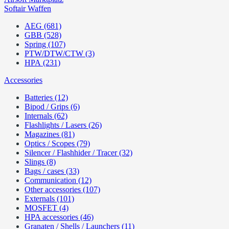
Softair Waffen
AEG (681)
GBB (528)
Spring (107)
PTW/DTW/CTW (3)
HPA (231)
Accessories
Batteries (12)
Bipod / Grips (6)
Internals (62)
Flashlights / Lasers (26)
Magazines (81)
Optics / Scopes (79)
Silencer / Flashhider / Tracer (32)
Slings (8)
Bags / cases (33)
Communication (12)
Other accessories (107)
Externals (101)
MOSFET (4)
HPA accessories (46)
Granaten / Shells / Launchers (11)