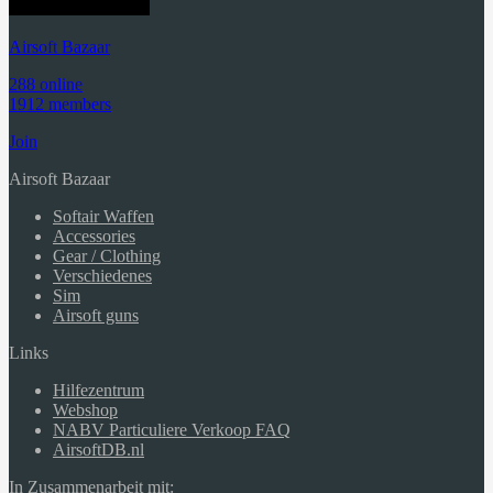
Airsoft Bazaar
288 online
1912 members
Join
Airsoft Bazaar
Softair Waffen
Accessories
Gear / Clothing
Verschiedenes
Sim
Airsoft guns
Links
Hilfezentrum
Webshop
NABV Particuliere Verkoop FAQ
AirsoftDB.nl
In Zusammenarbeit mit: