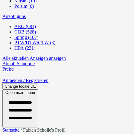
Milsim (10)
Polsim (0)
Airsoft guns
AEG (681)
GBB (528)
Spring (107)
PTW/DTW/CTW (3)
HPA (231)
Alle aktuellen Anzeigen anzeigen
Airsoft
Standorte
Preise
Anmelden
/ Registrieren
Change locale
DE
Open main menu
Startseite
/
Fabien Scholle's Profil