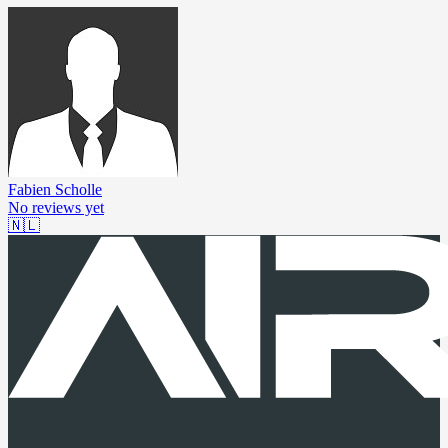
Fabien Scholle
No reviews yet
🇳🇱