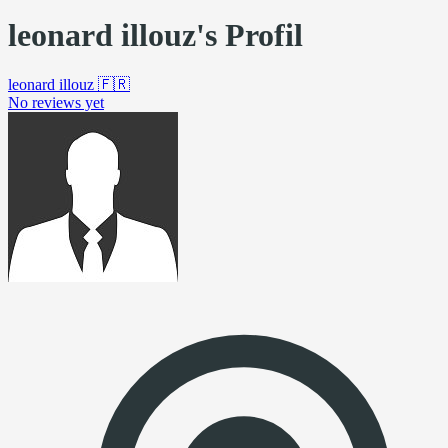
leonard illouz's Profil
leonard illouz
🇫🇷
No reviews yet