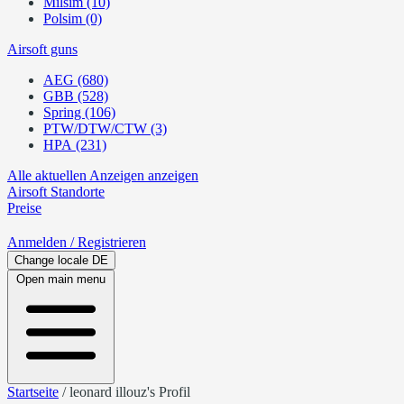
Milsim (10)
Polsim (0)
Airsoft guns
AEG (680)
GBB (528)
Spring (106)
PTW/DTW/CTW (3)
HPA (231)
Alle aktuellen Anzeigen anzeigen
Airsoft
Standorte
Preise
Anmelden
/ Registrieren
Change locale
DE
Open main menu
Startseite
/
leonard illouz's Profil