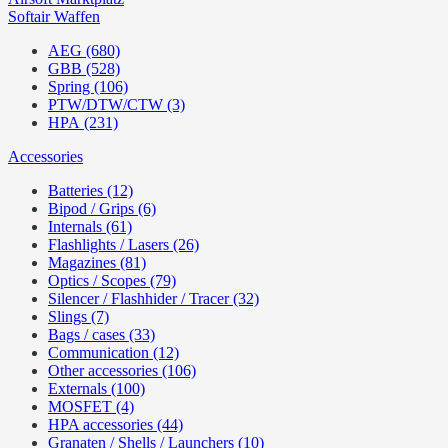
Softair Waffen
AEG (680)
GBB (528)
Spring (106)
PTW/DTW/CTW (3)
HPA (231)
Accessories
Batteries (12)
Bipod / Grips (6)
Internals (61)
Flashlights / Lasers (26)
Magazines (81)
Optics / Scopes (79)
Silencer / Flashhider / Tracer (32)
Slings (7)
Bags / cases (33)
Communication (12)
Other accessories (106)
Externals (100)
MOSFET (4)
HPA accessories (44)
Granaten / Shells / Launchers (10)