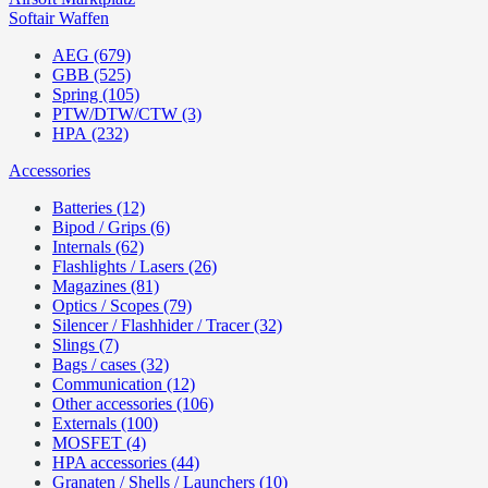
Softair Waffen
AEG (679)
GBB (525)
Spring (105)
PTW/DTW/CTW (3)
HPA (232)
Accessories
Batteries (12)
Bipod / Grips (6)
Internals (62)
Flashlights / Lasers (26)
Magazines (81)
Optics / Scopes (79)
Silencer / Flashhider / Tracer (32)
Slings (7)
Bags / cases (32)
Communication (12)
Other accessories (106)
Externals (100)
MOSFET (4)
HPA accessories (44)
Granaten / Shells / Launchers (10)