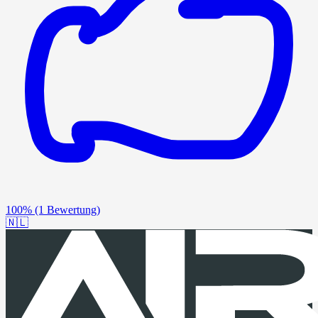
100%
(1 Bewertung)
🇳🇱