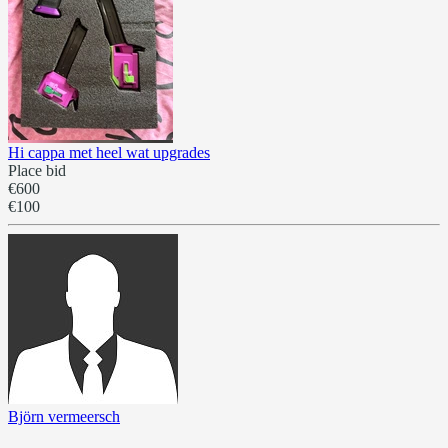
Hi cappa met heel wat upgrades
Place bid
€600
€100
Björn vermeersch