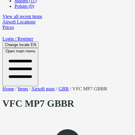
Milsim (11)
Polsim (0)
View all recent items
Airsoft
Locations
Prices
Login
/ Register
Change locale
EN
Open main menu
Home
/
Items
/
Airsoft guns
/
GBB
/
VFC MP7 GBBR
VFC MP7 GBBR