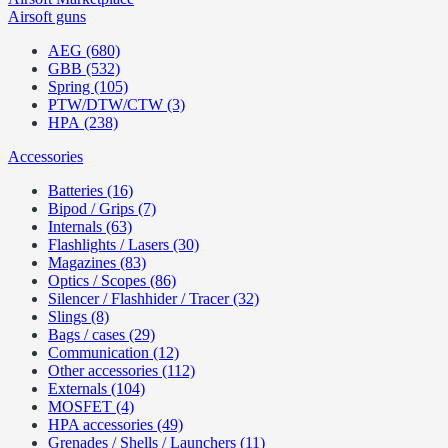
Airsoft guns
AEG (680)
GBB (532)
Spring (105)
PTW/DTW/CTW (3)
HPA (238)
Accessories
Batteries (16)
Bipod / Grips (7)
Internals (63)
Flashlights / Lasers (30)
Magazines (83)
Optics / Scopes (86)
Silencer / Flashhider / Tracer (32)
Slings (8)
Bags / cases (29)
Communication (12)
Other accessories (112)
Externals (104)
MOSFET (4)
HPA accessories (49)
Grenades / Shells / Launchers (11)