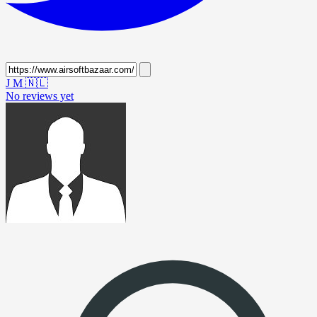
J M
🇳🇱
No reviews yet