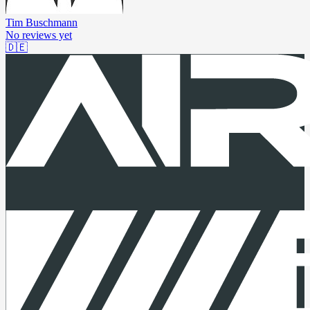
Tim Buschmann
No reviews yet
🇩🇪