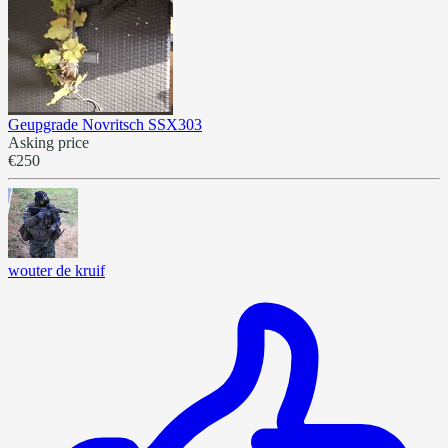
Geupgrade Novritsch SSX303
Asking price
€250
wouter de kruif