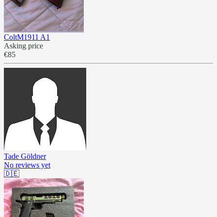
ColtM1911 A1
Asking price
€85
Tade Göldner
No reviews yet
🇩🇪