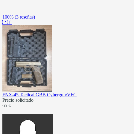
100%
(3 reseñas)
🇵🇹
FNX-45 Tactical GBB Cybergun/VFC
Precio solicitado
65 €