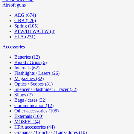
Airsoft guns
AEG (674)
GBB (526)
Spring (105)
PTW/DTW/CTW (3)
HPA (231)
Accessories
Batteries (12)
Bipod / Grips (6)
Internals (62)
Flashlights / Lasers (26)
Magazines (82)
Optics / Scopes (81)
Silencer / Flashhider / Tracer (32)
Slings (7)
Bags / cases (32)
Communication (12)
Other accessories (105)
Externals (100)
MOSFET (4)
HPA accessories (44)
Granadas / Conchas / Lanzadores (10)