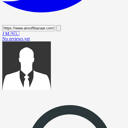
J M
🇳🇱
No reviews yet