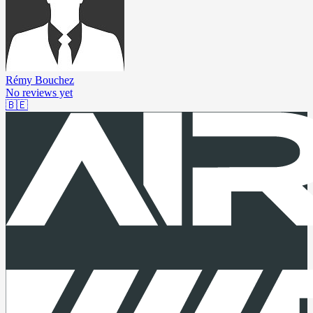
Rémy Bouchez
No reviews yet
🇧🇪