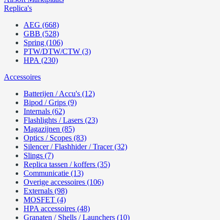
Replica's
AEG (668)
GBB (528)
Spring (106)
PTW/DTW/CTW (3)
HPA (230)
Accessoires
Batterijen / Accu's (12)
Bipod / Grips (9)
Internals (62)
Flashlights / Lasers (23)
Magazijnen (85)
Optics / Scopes (83)
Silencer / Flashhider / Tracer (32)
Slings (7)
Replica tassen / koffers (35)
Communicatie (13)
Overige accessoires (106)
Externals (98)
MOSFET (4)
HPA accessoires (48)
Granaten / Shells / Launchers (10)