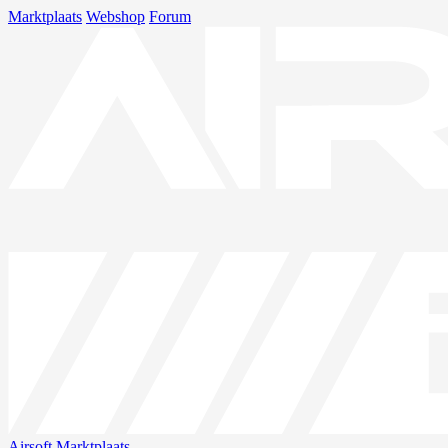
Marktplaats
Webshop
Forum
Airsoft
Marktplaats