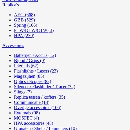
Replica's
AEG (668)
GBB (529)
Spring (106)
PTW/DTW/CTW (3)
HPA (230)
Accessoires
Batterijen / Accu's (12)
Bipod / Grips (9)
Internals (62)
Flashlights / Lasers (23)
Magazijnen (85)
Optics / Scopes (82)
Silencer / Flashhider / Tracer (32)
Slings (7)
Replica tassen / koffers (35)
Communicatie (13)
Overige accessoires (106)
Externals (98)
MOSFET (4)
HPA accessoires (48)
Granaten / Shells / Launchers (10)