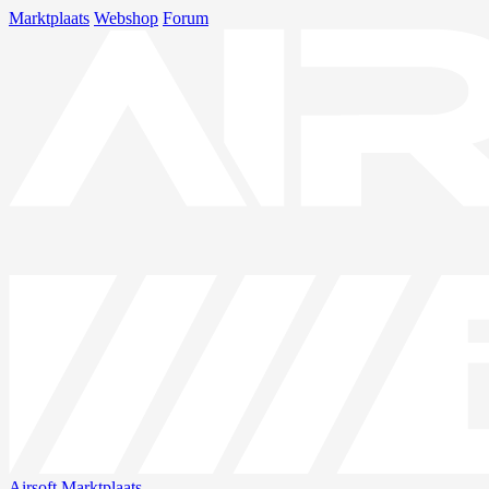
Marktplaats
Webshop
Forum
Airsoft
Marktplaats