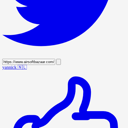
yannick
🇳🇱