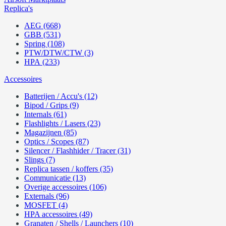
Replica's
AEG (668)
GBB (531)
Spring (108)
PTW/DTW/CTW (3)
HPA (233)
Accessoires
Batterijen / Accu's (12)
Bipod / Grips (9)
Internals (61)
Flashlights / Lasers (23)
Magazijnen (85)
Optics / Scopes (87)
Silencer / Flashhider / Tracer (31)
Slings (7)
Replica tassen / koffers (35)
Communicatie (13)
Overige accessoires (106)
Externals (96)
MOSFET (4)
HPA accessoires (49)
Granaten / Shells / Launchers (10)