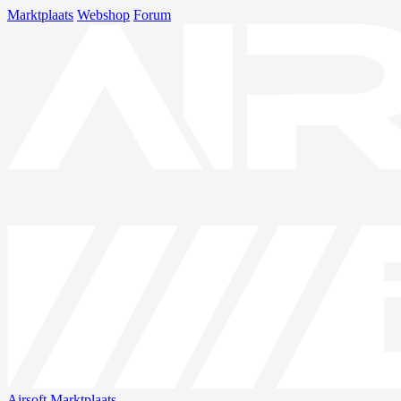
Marktplaats
Webshop
Forum
Airsoft
Marktplaats