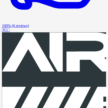
100%
(6 reviews)
🇳🇱