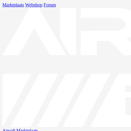
Marktplaats
Webshop
Forum
Airsoft
Marktplaats