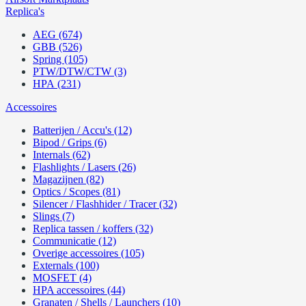
Replica's
AEG (674)
GBB (526)
Spring (105)
PTW/DTW/CTW (3)
HPA (231)
Accessoires
Batterijen / Accu's (12)
Bipod / Grips (6)
Internals (62)
Flashlights / Lasers (26)
Magazijnen (82)
Optics / Scopes (81)
Silencer / Flashhider / Tracer (32)
Slings (7)
Replica tassen / koffers (32)
Communicatie (12)
Overige accessoires (105)
Externals (100)
MOSFET (4)
HPA accessoires (44)
Granaten / Shells / Launchers (10)