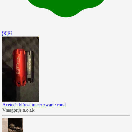
🇧🇪
Acetech bifrost tracer zwart / rood
Vraagprijs n.o.t.k.