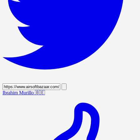
Ibrahim Murillo
🇧🇪