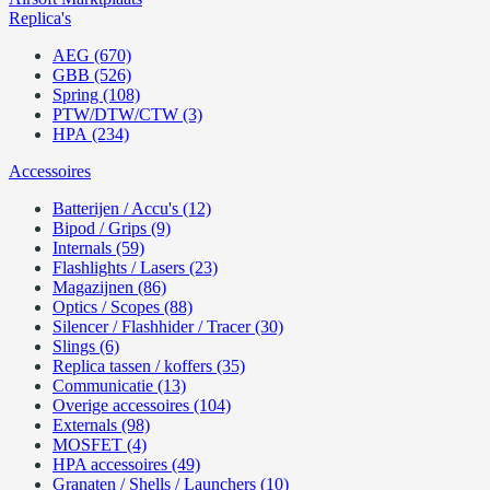
Replica's
AEG (670)
GBB (526)
Spring (108)
PTW/DTW/CTW (3)
HPA (234)
Accessoires
Batterijen / Accu's (12)
Bipod / Grips (9)
Internals (59)
Flashlights / Lasers (23)
Magazijnen (86)
Optics / Scopes (88)
Silencer / Flashhider / Tracer (30)
Slings (6)
Replica tassen / koffers (35)
Communicatie (13)
Overige accessoires (104)
Externals (98)
MOSFET (4)
HPA accessoires (49)
Granaten / Shells / Launchers (10)