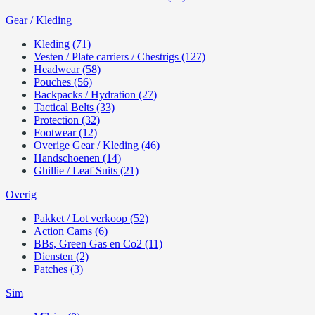
Gear / Kleding
Kleding (71)
Vesten / Plate carriers / Chestrigs (127)
Headwear (58)
Pouches (56)
Backpacks / Hydration (27)
Tactical Belts (33)
Protection (32)
Footwear (12)
Overige Gear / Kleding (46)
Handschoenen (14)
Ghillie / Leaf Suits (21)
Overig
Pakket / Lot verkoop (52)
Action Cams (6)
BBs, Green Gas en Co2 (11)
Diensten (2)
Patches (3)
Sim