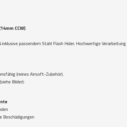
r (14mm CCW)
G
inklusive passendem Stahl Flash Hider. Hochwertige Verarbeitung
onsfähig (reines Airsoft-Zubehör).
siehe Bilder):
ante
nden
e Beschädigungen