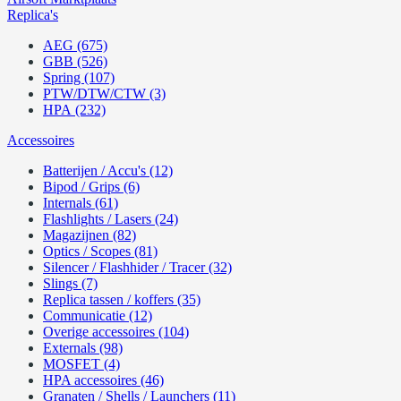
Replica's
AEG (675)
GBB (526)
Spring (107)
PTW/DTW/CTW (3)
HPA (232)
Accessoires
Batterijen / Accu's (12)
Bipod / Grips (6)
Internals (61)
Flashlights / Lasers (24)
Magazijnen (82)
Optics / Scopes (81)
Silencer / Flashhider / Tracer (32)
Slings (7)
Replica tassen / koffers (35)
Communicatie (12)
Overige accessoires (104)
Externals (98)
MOSFET (4)
HPA accessoires (46)
Granaten / Shells / Launchers (11)