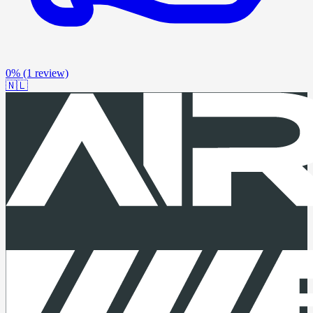
0%
(1 review)
🇳🇱