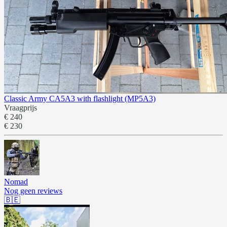
Classic Army CA5A3 with flashlight (MP5A3)
Vraagprijs
€ 240
€ 230
Nomad
Nog geen reviews
🇧🇪