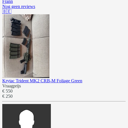
Frann
Nog geen reviews
🇧🇪
Krytac Trident MK2 CRB-M Foliage Green
Vraagprijs
€ 550
€ 250