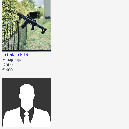
Lct-ak Lck 19
Vraagprijs
€ 500
€ 400