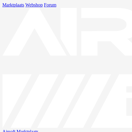
Marktplaats
Webshop
Forum
Airsoft
Marktplaats