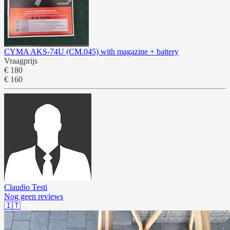
CYMA AKS-74U (CM.045) with magazine + battery
Vraagprijs
€ 180
€ 160
Claudio Testi
Nog geen reviews
🇮🇹