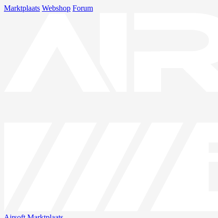
Marktplaats
Webshop
Forum
Airsoft
Marktplaats