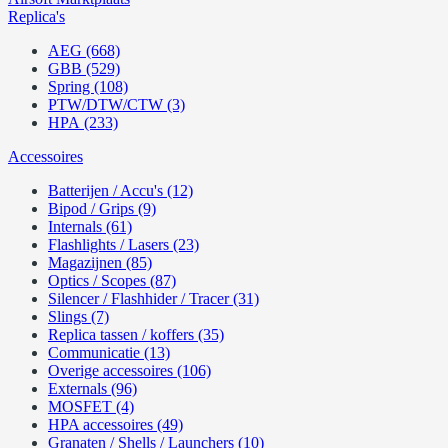
Replica's
AEG (668)
GBB (529)
Spring (108)
PTW/DTW/CTW (3)
HPA (233)
Accessoires
Batterijen / Accu's (12)
Bipod / Grips (9)
Internals (61)
Flashlights / Lasers (23)
Magazijnen (85)
Optics / Scopes (87)
Silencer / Flashhider / Tracer (31)
Slings (7)
Replica tassen / koffers (35)
Communicatie (13)
Overige accessoires (106)
Externals (96)
MOSFET (4)
HPA accessoires (49)
Granaten / Shells / Launchers (10)