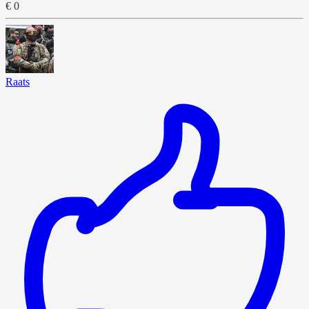
€ 0
Raats