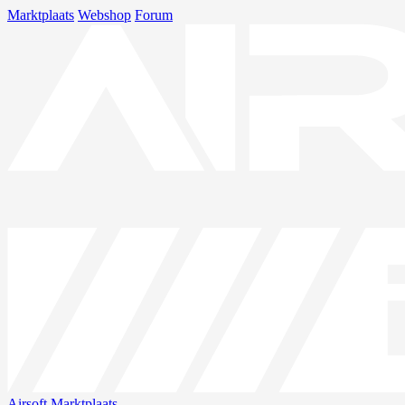
Marktplaats
Webshop
Forum
Airsoft
Marktplaats