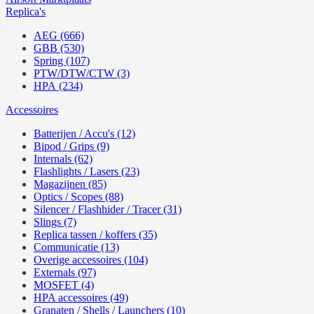
Replica's
AEG (666)
GBB (530)
Spring (107)
PTW/DTW/CTW (3)
HPA (234)
Accessoires
Batterijen / Accu's (12)
Bipod / Grips (9)
Internals (62)
Flashlights / Lasers (23)
Magazijnen (85)
Optics / Scopes (88)
Silencer / Flashhider / Tracer (31)
Slings (7)
Replica tassen / koffers (35)
Communicatie (13)
Overige accessoires (104)
Externals (97)
MOSFET (4)
HPA accessoires (49)
Granaten / Shells / Launchers (10)