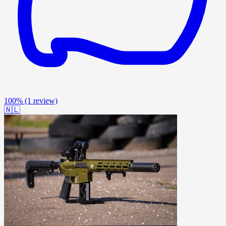
100%
(1 review)
🇳🇱