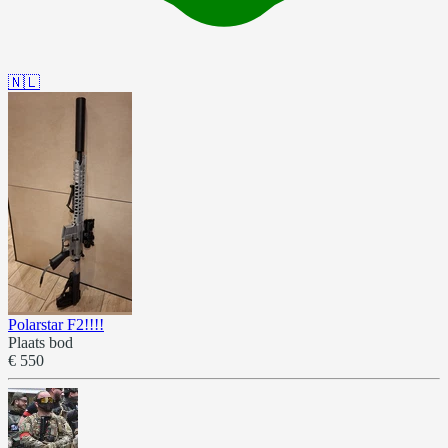
🇳🇱
Polarstar F2!!!!
Plaats bod
€ 550