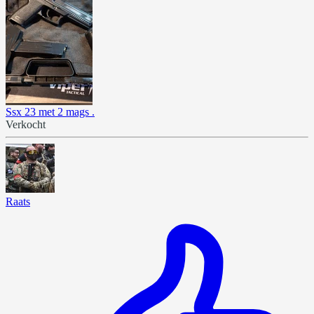
Ssx 23 met 2 mags .
Verkocht
Raats