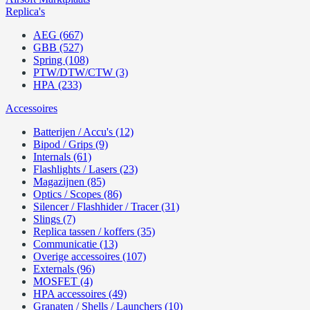
Replica's
AEG (667)
GBB (527)
Spring (108)
PTW/DTW/CTW (3)
HPA (233)
Accessoires
Batterijen / Accu's (12)
Bipod / Grips (9)
Internals (61)
Flashlights / Lasers (23)
Magazijnen (85)
Optics / Scopes (86)
Silencer / Flashhider / Tracer (31)
Slings (7)
Replica tassen / koffers (35)
Communicatie (13)
Overige accessoires (107)
Externals (96)
MOSFET (4)
HPA accessoires (49)
Granaten / Shells / Launchers (10)