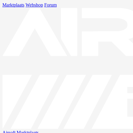
Marktplaats
Webshop
Forum
Airsoft
Marktplaats