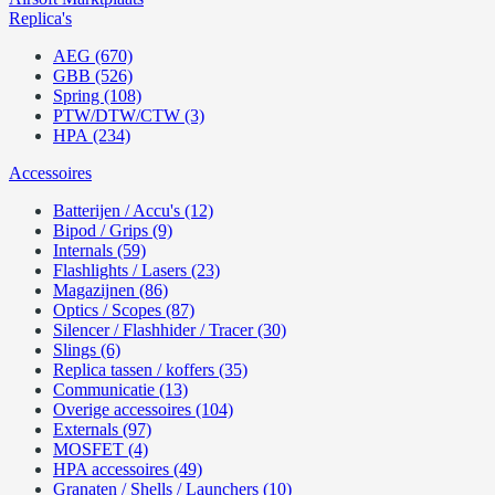
Replica's
AEG (670)
GBB (526)
Spring (108)
PTW/DTW/CTW (3)
HPA (234)
Accessoires
Batterijen / Accu's (12)
Bipod / Grips (9)
Internals (59)
Flashlights / Lasers (23)
Magazijnen (86)
Optics / Scopes (87)
Silencer / Flashhider / Tracer (30)
Slings (6)
Replica tassen / koffers (35)
Communicatie (13)
Overige accessoires (104)
Externals (97)
MOSFET (4)
HPA accessoires (49)
Granaten / Shells / Launchers (10)