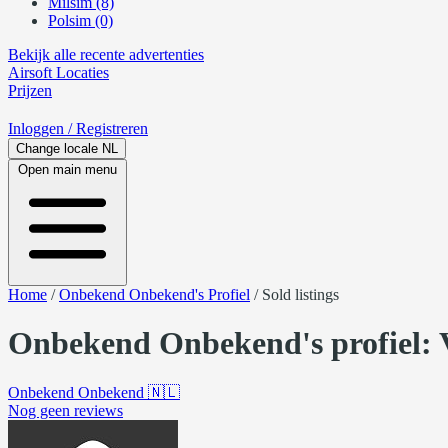
Milsim (8)
Polsim (0)
Bekijk alle recente advertenties
Airsoft
Locaties
Prijzen
Inloggen
/ Registreren
Change locale
NL
Open main menu
Home
/
Onbekend Onbekend's Profiel
/
Sold listings
Onbekend Onbekend's profiel: V
Onbekend Onbekend
🇳🇱
Nog geen reviews