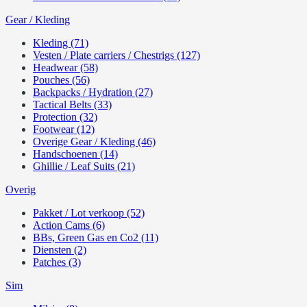
Gear / Kleding
Kleding (71)
Vesten / Plate carriers / Chestrigs (127)
Headwear (58)
Pouches (56)
Backpacks / Hydration (27)
Tactical Belts (33)
Protection (32)
Footwear (12)
Overige Gear / Kleding (46)
Handschoenen (14)
Ghillie / Leaf Suits (21)
Overig
Pakket / Lot verkoop (52)
Action Cams (6)
BBs, Green Gas en Co2 (11)
Diensten (2)
Patches (3)
Sim