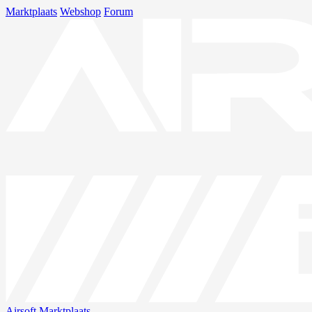
Marktplaats
Webshop
Forum
Airsoft
Marktplaats