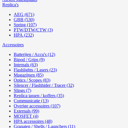
Replica's
AEG (671)
GBB (530)
Spring (107)
PTW/DTW/CTW (3)
HPA (232)
Accessoires
Batterijen / Accu's (12)
Bipod / Grips (9)
Internals (63)
Flashlights / Lasers (23)
Magazijnen (85)
Optics / Scopes (83)
Silencer / Flashhider / Tracer (32)
Slings (7)
Replica tassen / koffers (35)
Communicatie (13)
Overige accessoires (107)
Externals (99)
MOSFET (4)
HPA accessoires (48)
Granaten / Shells / Launchers (11)