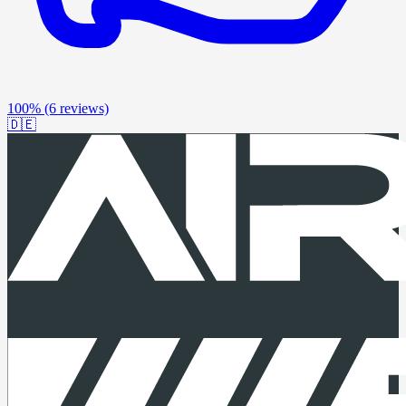
100%
(6 reviews)
🇩🇪