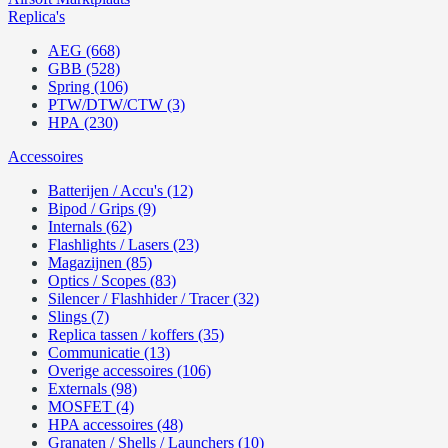
Replica's
AEG (668)
GBB (528)
Spring (106)
PTW/DTW/CTW (3)
HPA (230)
Accessoires
Batterijen / Accu's (12)
Bipod / Grips (9)
Internals (62)
Flashlights / Lasers (23)
Magazijnen (85)
Optics / Scopes (83)
Silencer / Flashhider / Tracer (32)
Slings (7)
Replica tassen / koffers (35)
Communicatie (13)
Overige accessoires (106)
Externals (98)
MOSFET (4)
HPA accessoires (48)
Granaten / Shells / Launchers (10)