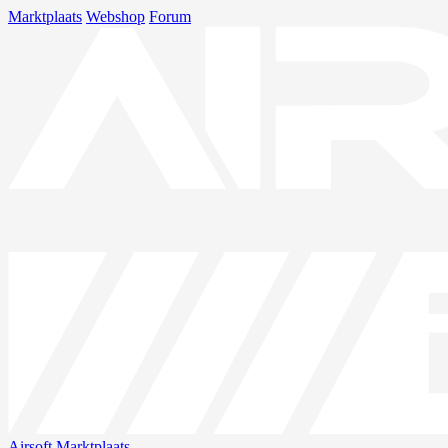
Marktplaats
Webshop
Forum
Airsoft
Marktplaats