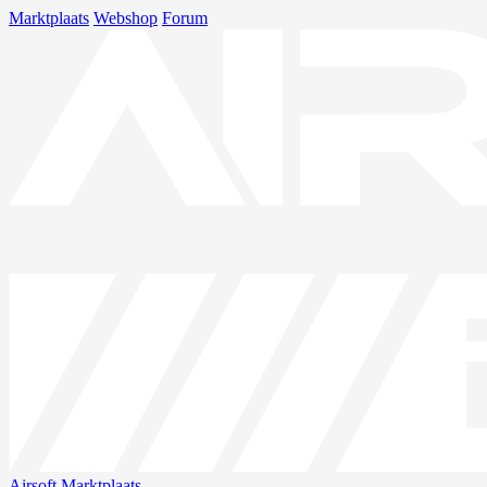
Marktplaats
Webshop
Forum
Airsoft
Marktplaats