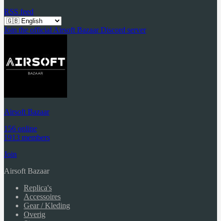
RSS feed
Join the official Airsoft Bazaar Discord server
Airsoft Bazaar
156 online
1913 members
Join
Airsoft Bazaar
Replica's
Accessoires
Gear / Kleding
Overig