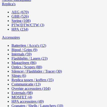
Replica's
AEG (670)
GBB (526)
Spring (108)
PTW/DTW/CTW (3)
HPA (234)
Accessoires
Batterijen / Accu's (12)
Bipod / Grips (9)
Internals (59)
Flashlights / Lasers (23)
Magazijnen (86)
Optics / Scopes (88)
Silencer / Flashhider / Tracer (30)
Slings (6)
Replica tassen / koffers (35)
Communicatie (13)
Overige accessoires (104)
Externals (98)
MOSFET (4)
HPA accessoires (49)
Granaten / Shells / Launchers (10)