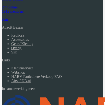
244 online
1912 members
Join
Airsoft Bazaar
Replica's
Accessoires
Gear / Kleding
Overig
Sim
Links
Klantenservice
Webshop
NABV Particuliere Verkoop FAQ
AirsoftDB.nl
In samenwerking met: