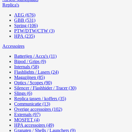
Replica's
AEG (676)
GBB (531)
Spring (106)
PTW/DTW/CTW (3)
HPA (235)
Accessoires
Batterijen / Accu's (11)
Bipod / Grips (9)
Internals (58)
Flashlights / Lasers (24)
Magazijnen (85)
Optics / Scopes (90)
Silencer / Flashhider / Tracer (30)
Slings (6)
Replica tassen / koffers (35)
Communicatie (13)
Overige accessoires (102)
Externals (97)
MOSFET (4)
HPA accessoires (49)
Granaten / Shells / Launchers (9)