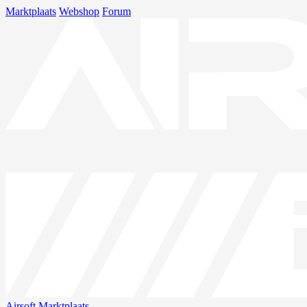
Marktplaats
Webshop
Forum
Airsoft
Marktplaats