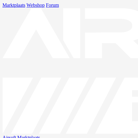
Marktplaats
Webshop
Forum
Airsoft
Marktplaats