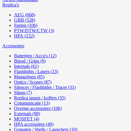
Replica's
AEG (668)
GBB (528)
Spring (106)
PTW/DTW/CTW (3)
HPA (232)
Accessoires
Batterijen / Accu's (12)
Bipod / Grips (9)
Internals (61)
Flashlights / Lasers (23)
Magazijnen (85)
Optics / Scopes (87)
Silencer / Flashhider / Tracer (31)
Slings (7)
Replica tassen / koffers (35)
Communicatie (13)
Overige accessoires (106)
Externals (98)
MOSFET (4)
HPA accessoires (49)
Granaten / Shells / Launchers (10)