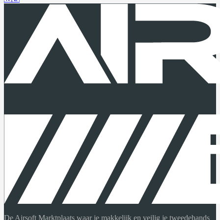
De Airsoft Marktplaats waar je makkelijk en veilig je tweedehands