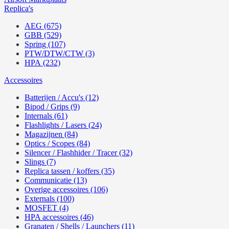
Replica's
AEG (675)
GBB (529)
Spring (107)
PTW/DTW/CTW (3)
HPA (232)
Accessoires
Batterijen / Accu's (12)
Bipod / Grips (9)
Internals (61)
Flashlights / Lasers (24)
Magazijnen (84)
Optics / Scopes (84)
Silencer / Flashhider / Tracer (32)
Slings (7)
Replica tassen / koffers (35)
Communicatie (13)
Overige accessoires (106)
Externals (100)
MOSFET (4)
HPA accessoires (46)
Granaten / Shells / Launchers (11)