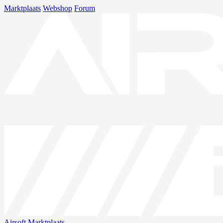
Marktplaats
Webshop
Forum
Airsoft
Marktplaats