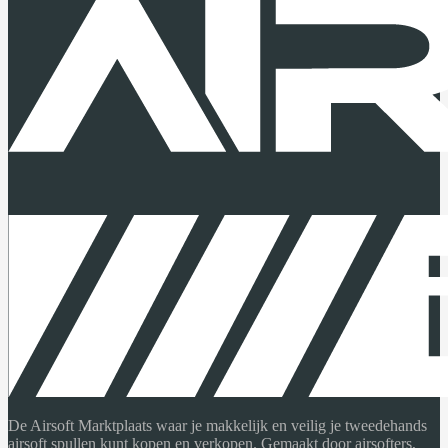
De Airsoft Marktplaats waar je makkelijk en veilig je tweedehands
airsoft spullen kunt kopen en verkopen. Gemaakt door airsofters,