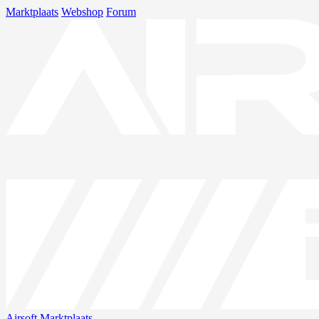
Marktplaats
Webshop
Forum
Airsoft
Marktplaats