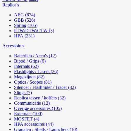
Replica's
AEG (674)
GBB (526)
Spring (105)
PTW/DTW/CTW (3)
HPA (231)
Accessoires
Batterijen / Accu's (12)
Bipod / Grips (6)
Internals (62)
Flashlights / Lasers (26)
Magazijnen (82)
Optics / Scopes (81)
Silencer / Flashhider / Tracer (32)
Slings (7)
Replica tassen / koffers (32)
Communicatie (12)
Overige accessoires (105)
Externals (100)
MOSFET (4)
HPA accessoires (44)
Granaten / Shells / Launchers (10)