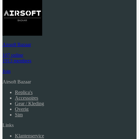
Airsoft Bazaar
107 online
1913 members
Join
Airsoft Bazaar
Replica's
Accessoires
Gear / Kleding
Overig
Sim
Links
Klantenservice