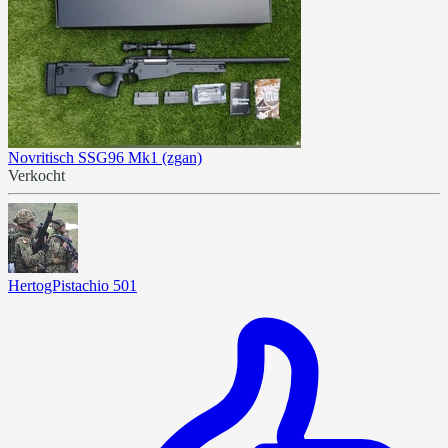
Novritisch SSG96 Mk1 (zgan)
Verkocht
HertogPistachio 501