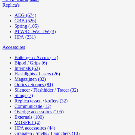
Replica's
AEG (674)
GBB (526)
Spring (105)
PTW/DTW/CTW (3)
HPA (231)
Accessoires
Batterijen / Accu's (12)
Bipod / Grips (6)
Internals (62)
Flashlights / Lasers (26)
Magazijnen (82)
Optics / Scopes (81)
Silencer / Flashhider / Tracer (32)
Slings (7)
Replica tassen / koffers (32)
Communicatie (12)
Overige accessoires (105)
Externals (100)
MOSFET (4)
HPA accessoires (44)
Granaten / Shells / Launchers (10)