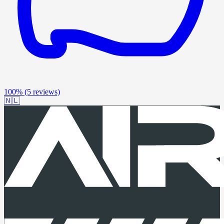
100%
(5 reviews)
🇳🇱