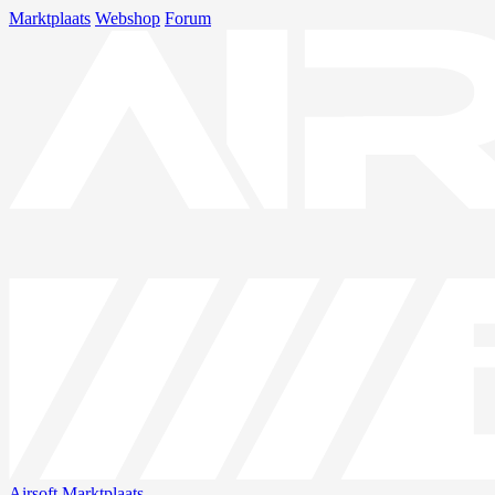
Marktplaats
Webshop
Forum
Airsoft
Marktplaats