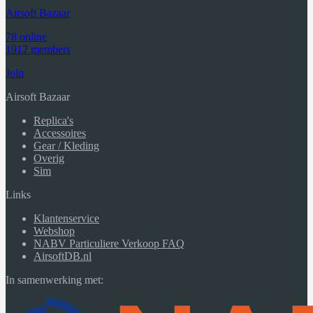
Airsoft Bazaar
78 online
1912 members
Join
Airsoft Bazaar
Replica's
Accessoires
Gear / Kleding
Overig
Sim
Links
Klantenservice
Webshop
NABV Particuliere Verkoop FAQ
AirsoftDB.nl
In samenwerking met: