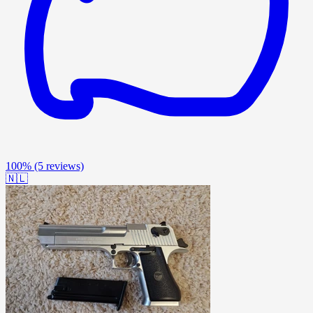
100%
(5 reviews)
🇳🇱