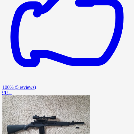
100%
(5 reviews)
🇳🇱