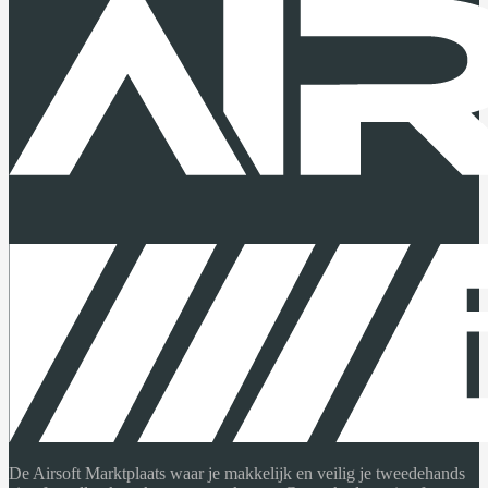
De Airsoft Marktplaats waar je makkelijk en veilig je tweedehands