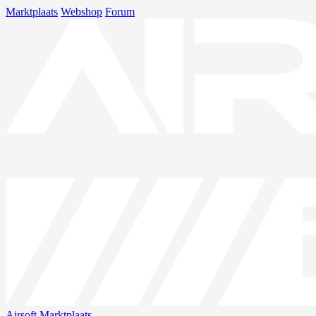
Marktplaats
Webshop
Forum
Airsoft
Marktplaats