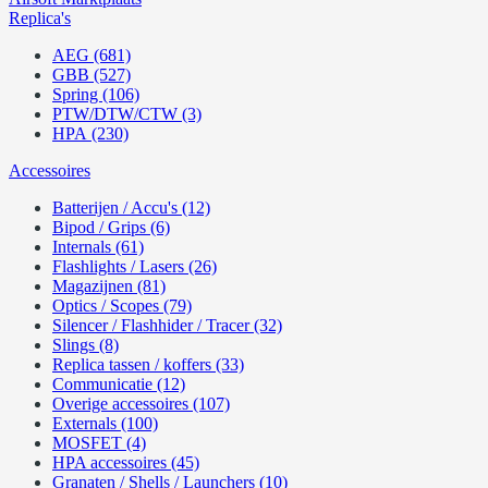
Replica's
AEG (681)
GBB (527)
Spring (106)
PTW/DTW/CTW (3)
HPA (230)
Accessoires
Batterijen / Accu's (12)
Bipod / Grips (6)
Internals (61)
Flashlights / Lasers (26)
Magazijnen (81)
Optics / Scopes (79)
Silencer / Flashhider / Tracer (32)
Slings (8)
Replica tassen / koffers (33)
Communicatie (12)
Overige accessoires (107)
Externals (100)
MOSFET (4)
HPA accessoires (45)
Granaten / Shells / Launchers (10)