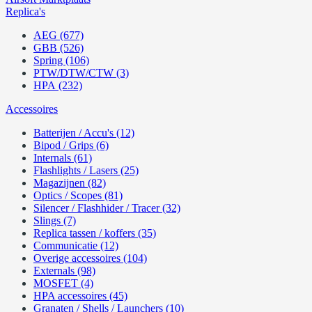
Replica's
AEG (677)
GBB (526)
Spring (106)
PTW/DTW/CTW (3)
HPA (232)
Accessoires
Batterijen / Accu's (12)
Bipod / Grips (6)
Internals (61)
Flashlights / Lasers (25)
Magazijnen (82)
Optics / Scopes (81)
Silencer / Flashhider / Tracer (32)
Slings (7)
Replica tassen / koffers (35)
Communicatie (12)
Overige accessoires (104)
Externals (98)
MOSFET (4)
HPA accessoires (45)
Granaten / Shells / Launchers (10)