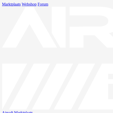
Marktplaats
Webshop
Forum
Airsoft
Marktplaats