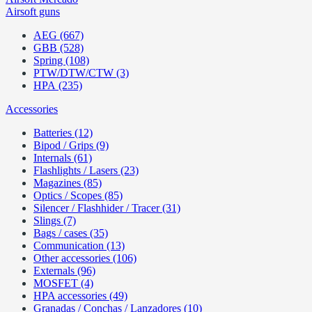
Airsoft guns
AEG (667)
GBB (528)
Spring (108)
PTW/DTW/CTW (3)
HPA (235)
Accessories
Batteries (12)
Bipod / Grips (9)
Internals (61)
Flashlights / Lasers (23)
Magazines (85)
Optics / Scopes (85)
Silencer / Flashhider / Tracer (31)
Slings (7)
Bags / cases (35)
Communication (13)
Other accessories (106)
Externals (96)
MOSFET (4)
HPA accessories (49)
Granadas / Conchas / Lanzadores (10)