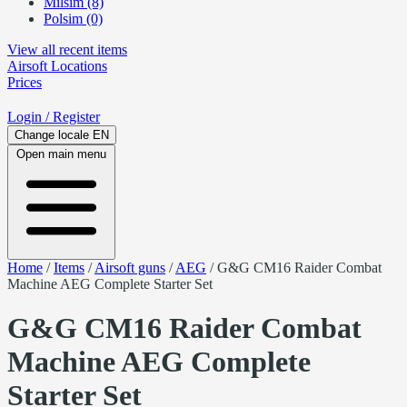
Milsim (8)
Polsim (0)
View all recent items
Airsoft
Locations
Prices
Login
/ Register
Change locale
EN
Open main menu
Home
/
Items
/
Airsoft guns
/
AEG
/
G&G CM16 Raider Combat
Machine AEG Complete Starter Set
G&G CM16 Raider Combat
Machine AEG Complete
Starter Set