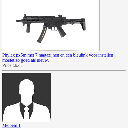
Phylax px5m met 7 magazijnen en een bleulink voor instellen
mosfet.zo goed als nieuw.
Price t.b.d.
Melbem 1