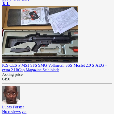
🇳🇱
ICS CES-P MS1 SFS SMG Vollmetall SSS-Mosfet 2.0 S-AEG +
extra 2 HiCap Magazine Stahlblech
Asking price
€450
Lucas Förster
No reviews yet