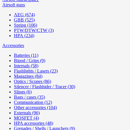
Airsoft guns
AEG (674)
GBB (525)
Spring (106)
PTW/DTW/CTW (3)
HPA (234)
Accessories
Batteries (11)
Bipod / Grips (9)
Internals (58)
Flashlights / Lasers (23)
Magazines (84)
Optics / Scopes (86)
Silencer / Flashhider / Tracer (30)
Slings (6)
Bags / cases (35)
Communication (12)
Other accessories (104)
Externals (96)
MOSFET (4)
HPA accessories (48)
Grenades / Shells / Launchers (9)