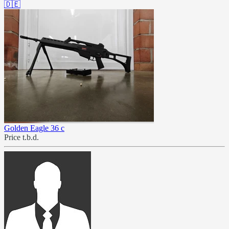
🇩🇪
Golden Eagle 36 c
Price t.b.d.