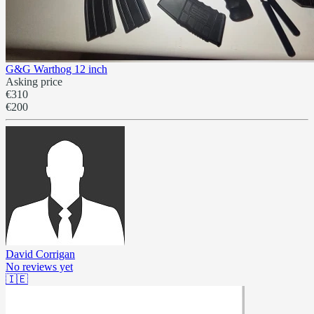
G&G Warthog 12 inch
Asking price
€310
€200
David Corrigan
No reviews yet
🇮🇪